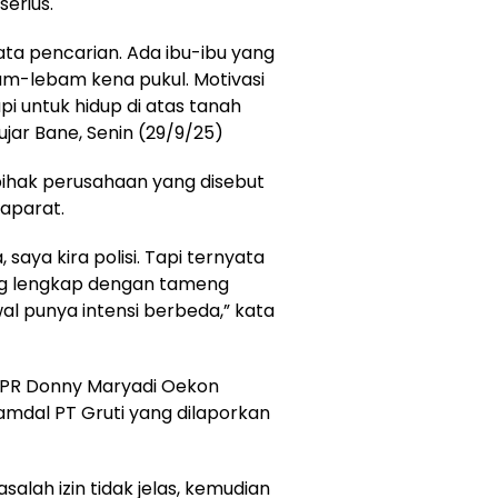
serius.
ata pencarian. Ada ibu-ibu yang
am-lebam kena pukul. Motivasi
i untuk hidup di atas tanah
ujar Bane, Senin (29/9/25)
ihak perusahaan yang disebut
aparat.
saya kira polisi. Tapi ternyata
g lengkap dengan tameng
l punya intensi berbeda,” kata
 DPR Donny Maryadi Oekon
amdal PT Gruti yang dilaporkan
salah izin tidak jelas, kemudian