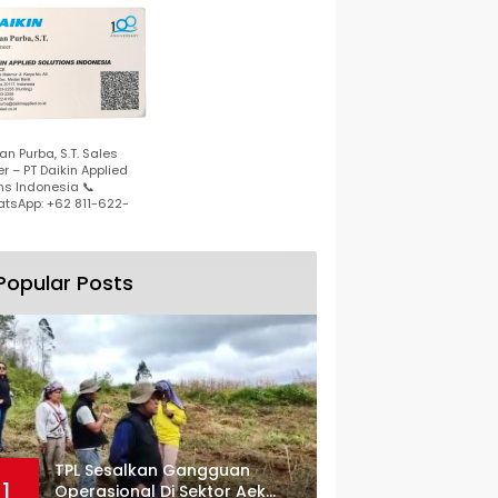
n Purba, S.T. Sales
r – PT Daikin Applied
ns Indonesia 📞
tsApp: +62 811-622-
Popular Posts
TPL Sesalkan Gangguan
1
Operasional Di Sektor Aek