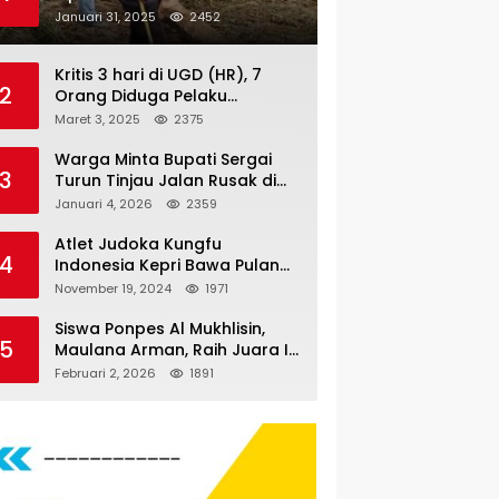
Nauli
Januari 31, 2025
2452
Kritis 3 hari di UGD (HR), 7
2
Orang Diduga Pelaku
Pengeroyokan di Lift KTV
Maret 3, 2025
2375
Majestik Melenggang Bebas,
Kantor Hukum JAP
Warga Minta Bupati Sergai
3
Pertanyakan Kinerja Polresta
Turun Tinjau Jalan Rusak di
Tanjungpinang
Dusun 4 Desa Sei Periuk
Januari 4, 2026
2359
Serdang Bedagai
Atlet Judoka Kungfu
4
Indonesia Kepri Bawa Pulang
11 Medali Pra Fornas bogor, 3
November 19, 2024
1971
Emas dan 8 Perunggu.
Siswa Ponpes Al Mukhlisin,
5
Maulana Arman, Raih Juara I
Taekwondo Junior Putra di
Februari 2, 2026
1891
Riau National Championship
2026