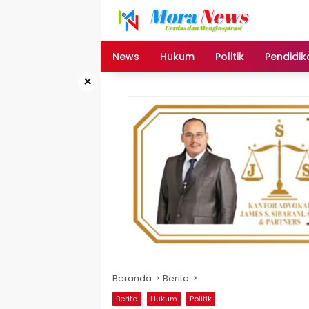
Langsung
ke
konten
News
Hukum
Politik
Pendidik
×
Beranda
Berita
Berita
Hukum
Politik