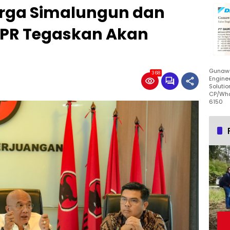
rga Simalungun dan
P DPR Tegaskan Akan
Gunawa
368
Enginee
Solutio
CP/Wha
6150