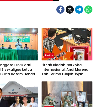
Berita
anggota DPRD dari
Fitnah Biadab Narkoba
PKB sekaligus ketua
Internasional: Andi Morena
B Kota Batam Hendrik
Tak Terima Diinjak-injak,
Tampung usulan Warga
Langsung Seret Akun-Akun
ndah Minta Jalan,
Penyebar Hoaks ke Polda
ns, dan Sarana
Kepri!
ga