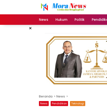
Langsung
ke
konten
News
Hukum
Politik
Pendidik
×
Beranda
News
News
Pendidikan
Teknologi