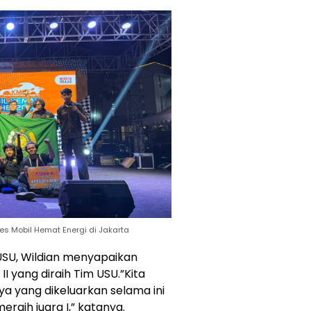
es Mobil Hemat Energi di Jakarta
USU, Wildian menyapaikan
I yang diraih Tim USU.”Kita
a yang dikeluarkan selama ini
raih juara I,” katanya.