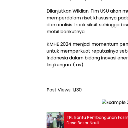
Dilanjutkan Wildian, Tim USU akan
memperdalam riset khususnya pada 
dan analisis track sikuit sehingga bi
mobil berikutnya.
KMHE 2024 menjadi momentum pent
untuk memperkuat reputasinya sebag
Indonesia dalam bidang inovasi en
lingkungan. ( as)
Post Views:
1,130
TPL Bantu Pembangunan Fasilitas
Desa Bosar Nauli