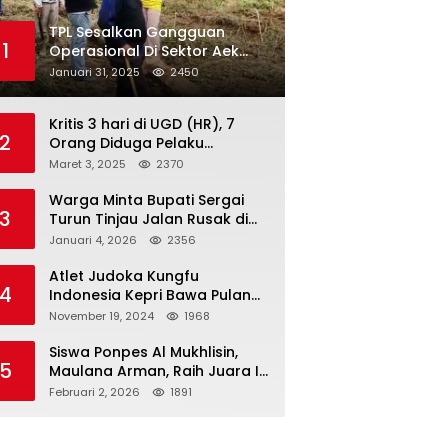
TPL Sesalkan Gangguan
1
Operasional Di Sektor Aek
Nauli
Januari 31, 2025
2450
Kritis 3 hari di UGD (HR), 7
2
Orang Diduga Pelaku
Pengeroyokan di Lift KTV
Maret 3, 2025
2370
Majestik Melenggang Bebas,
Kantor Hukum JAP
Warga Minta Bupati Sergai
3
Pertanyakan Kinerja Polresta
Turun Tinjau Jalan Rusak di
Tanjungpinang
Dusun 4 Desa Sei Periuk
Januari 4, 2026
2356
Serdang Bedagai
Atlet Judoka Kungfu
4
Indonesia Kepri Bawa Pulang
11 Medali Pra Fornas bogor, 3
November 19, 2024
1968
Emas dan 8 Perunggu.
Siswa Ponpes Al Mukhlisin,
5
Maulana Arman, Raih Juara I
Taekwondo Junior Putra di
Februari 2, 2026
1891
Riau National Championship
2026