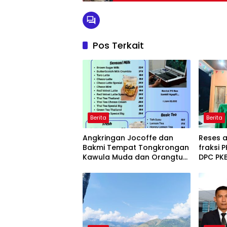
Pos Terkait
Berita
Berita
Angkringan Jocoffe dan
Reses 
Bakmi Tempat Tongkrongan
fraksi 
Kawula Muda dan Orangtua
DPC PK
di Pematangsiantar
S.H., 
Patam I
Ambula
Olahra