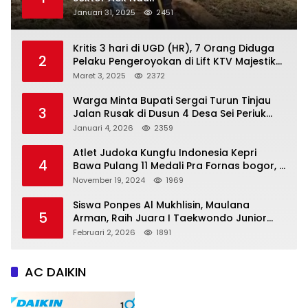
Januari 31, 2025
2451
Kritis 3 hari di UGD (HR), 7 Orang Diduga
2
Pelaku Pengeroyokan di Lift KTV Majestik
Melenggang Bebas, Kantor Hukum JAP
Maret 3, 2025
2372
Pertanyakan Kinerja Polresta
Tanjungpinang
Warga Minta Bupati Sergai Turun Tinjau
3
Jalan Rusak di Dusun 4 Desa Sei Periuk
Serdang Bedagai
Januari 4, 2026
2359
Atlet Judoka Kungfu Indonesia Kepri
4
Bawa Pulang 11 Medali Pra Fornas bogor, 3
Emas dan 8 Perunggu.
November 19, 2024
1969
Siswa Ponpes Al Mukhlisin, Maulana
5
Arman, Raih Juara I Taekwondo Junior
Putra di Riau National Championship 2026
Februari 2, 2026
1891
AC DAIKIN