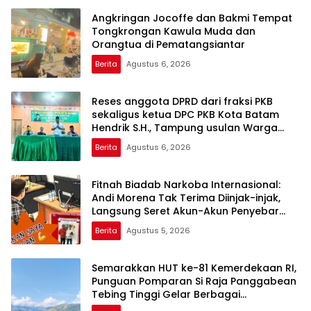
Angkringan Jocoffe dan Bakmi Tempat
Tongkrongan Kawula Muda dan
Orangtua di Pematangsiantar
Berita
Agustus 6, 2026
Reses anggota DPRD dari fraksi PKB
sekaligus ketua DPC PKB Kota Batam
Hendrik S.H., Tampung usulan Warga
Patam Indah Minta Jalan, Ambulans, dan
Berita
Agustus 6, 2026
Sarana Olahraga
Fitnah Biadab Narkoba Internasional:
Andi Morena Tak Terima Diinjak-injak,
Langsung Seret Akun-Akun Penyebar
Hoaks ke Polda Kepri!
Berita
Agustus 5, 2026
Semarakkan HUT ke-81 Kemerdekaan RI,
Punguan Pomparan Si Raja Panggabean
Tebing Tinggi Gelar Berbagai
Perlombaan