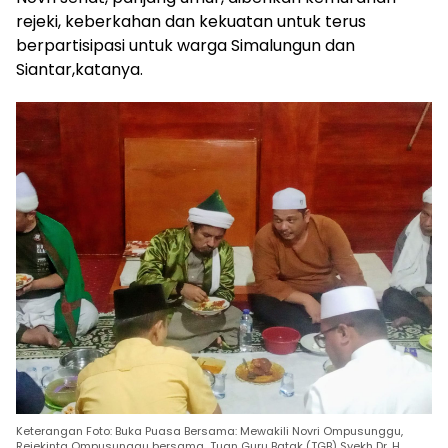
rejeki, keberkahan dan kekuatan untuk terus
berpartisipasi untuk warga Simalungun dan
Siantar,katanya.
Keterangan Foto: Buka Puasa Bersama: Mewakili Novri Ompusunggu,
Rejekinta Ompusunggu bersama Tuan Guru Batak (TGB) Syekh Dr. H.