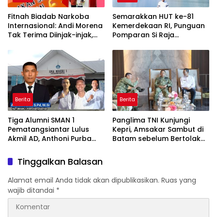
Fitnah Biadab Narkoba
Semarakkan HUT ke-81
Internasional: Andi Morena
Kemerdekaan RI, Punguan
Tak Terima Diinjak-injak,
Pomparan Si Raja
Langsung Seret Akun-Akun
Panggabean Tebing Tinggi
Penyebar Hoaks ke Polda
Gelar Berbagai
Kepri!
Perlombaan
Berita
Berita
Tiga Alumni SMAN 1
Panglima TNI Kunjungi
Pematangsiantar Lulus
Kepri, Amsakar Sambut di
Akmil AD, Anthoni Purba
Batam sebelum Bertolak
Ucapkan Selamat
Ke Lingga
Tinggalkan Balasan
Alamat email Anda tidak akan dipublikasikan.
Ruas yang
wajib ditandai
*