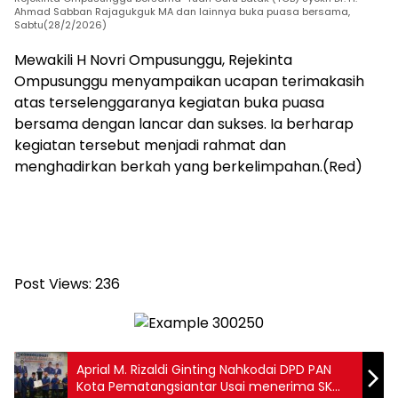
Ahmad Sabban Rajagukguk MA dan lainnya buka puasa bersama,
Sabtu(28/2/2026)
Mewakili H Novri Ompusunggu, Rejekinta
Ompusunggu menyampaikan ucapan terimakasih
atas terselenggaranya kegiatan buka puasa
bersama dengan lancar dan sukses. Ia berharap
kegiatan tersebut menjadi rahmat dan
menghadirkan berkah yang berkelimpahan.(Red)
Post Views:
236
Aprial M. Rizaldi Ginting Nahkodai DPD PAN
Kota Pematangsiantar Usai menerima SK