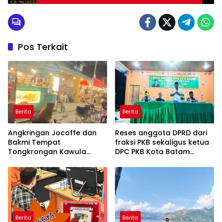
serempak dalam Kegiatan Konsolidasi dan
Silaturahmi DPW PAN Sumatera utara.
Pos Terkait
Berita
Berita
Angkringan Jocoffe dan
Reses anggota DPRD dari
Bakmi Tempat
fraksi PKB sekaligus ketua
Tongkrongan Kawula
DPC PKB Kota Batam
Muda dan Orangtua di
Hendrik S.H., Tampung
Pematangsiantar
usulan Warga Patam
Indah Minta Jalan,
Ambulans, dan Sarana
Olahraga
Berita
Berita