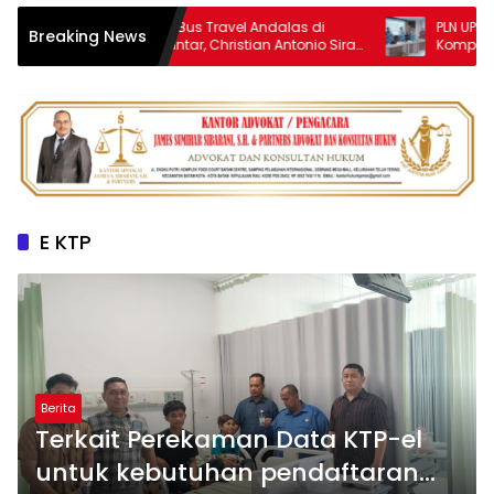
Anak Mandor Bus Travel Andalas di
PLN UP3 Pemata
Breaking News
Pematangsiantar, Christian Antonio Sirait
Kompetensi Pe
Lulus Akmil AD 2026
E KTP
Berita
Terkait Perekaman Data KTP-el
untuk kebutuhan pendaftaran