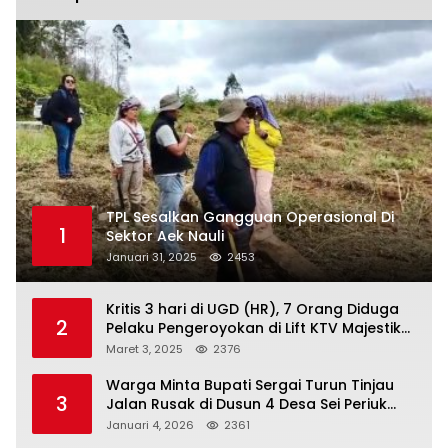
TPL Sesalkan Gangguan Operasional Di
1
Sektor Aek Nauli
Januari 31, 2025
2453
Kritis 3 hari di UGD (HR), 7 Orang Diduga
2
Pelaku Pengeroyokan di Lift KTV Majestik
Melenggang Bebas, Kantor Hukum JAP
Maret 3, 2025
2376
Pertanyakan Kinerja Polresta
Tanjungpinang
Warga Minta Bupati Sergai Turun Tinjau
3
Jalan Rusak di Dusun 4 Desa Sei Periuk
Serdang Bedagai
Januari 4, 2026
2361