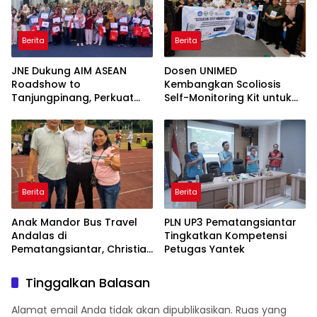
Berita
Berita
JNE Dukung AIM ASEAN
Dosen UNIMED
Roadshow to
Kembangkan Scoliosis
Tanjungpinang, Perkuat
Self-Monitoring Kit untuk
Daya Saing UMKM melalui
Dukung Pemantauan
Pemanfaatan Teknologi AI
Mandiri Pasien Scoliosis
Berita
Berita
Anak Mandor Bus Travel
PLN UP3 Pematangsiantar
Andalas di
Tingkatkan Kompetensi
Pematangsiantar, Christian
Petugas Yantek
Antonio Sirait Lulus Akmil
AD 2026
Tinggalkan Balasan
Alamat email Anda tidak akan dipublikasikan.
Ruas yang