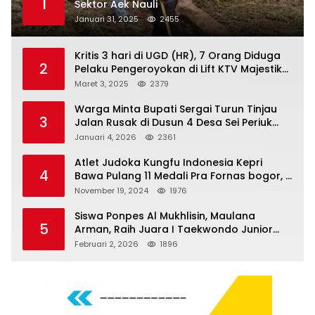
1
Sektor Aek Nauli
Januari 31, 2025
2455
Kritis 3 hari di UGD (HR), 7 Orang Diduga
2
Pelaku Pengeroyokan di Lift KTV Majestik
Melenggang Bebas, Kantor Hukum JAP
Maret 3, 2025
2379
Pertanyakan Kinerja Polresta
Tanjungpinang
Warga Minta Bupati Sergai Turun Tinjau
3
Jalan Rusak di Dusun 4 Desa Sei Periuk
Serdang Bedagai
Januari 4, 2026
2361
Atlet Judoka Kungfu Indonesia Kepri
4
Bawa Pulang 11 Medali Pra Fornas bogor, 3
Emas dan 8 Perunggu.
November 19, 2024
1976
Siswa Ponpes Al Mukhlisin, Maulana
5
Arman, Raih Juara I Taekwondo Junior
Putra di Riau National Championship 2026
Februari 2, 2026
1896