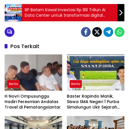
BP Batam Kawal Investasi Rp 88 Triliun AI
Data Center untuk transformasi digital
Batam
Pos Terkait
Berita
Berita
H Novri Ompusunggu
Baster Rapindo Manik,
Hadiri Peresmian Andalas
Siswa SMA Negeri 1 Purba
Travel di Pematangsiantar
Simalungun Ukir Sejarah
Lolos OSN Tingkat Nasional