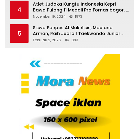
Atlet Judoka Kungfu Indonesia Kepri
4
Bawa Pulang 11 Medali Pra Fornas bogor, 3
Emas dan 8 Perunggu.
November 19, 2024
1973
Siswa Ponpes Al Mukhlisin, Maulana
5
Arman, Raih Juara I Taekwondo Junior
Putra di Riau National Championship 2026
Februari 2, 2026
1893