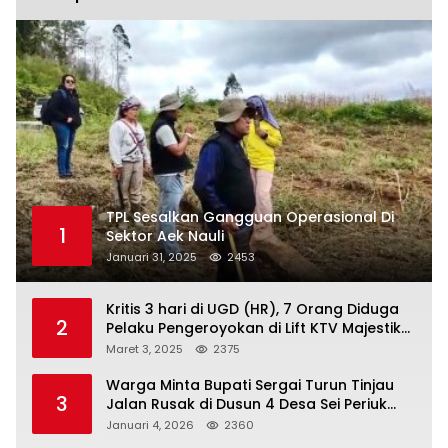
TPL Sesalkan Gangguan Operasional Di
1
Sektor Aek Nauli
Januari 31, 2025
2453
Kritis 3 hari di UGD (HR), 7 Orang Diduga
2
Pelaku Pengeroyokan di Lift KTV Majestik
Melenggang Bebas, Kantor Hukum JAP
Maret 3, 2025
2375
Pertanyakan Kinerja Polresta
Tanjungpinang
Warga Minta Bupati Sergai Turun Tinjau
3
Jalan Rusak di Dusun 4 Desa Sei Periuk
Serdang Bedagai
Januari 4, 2026
2360