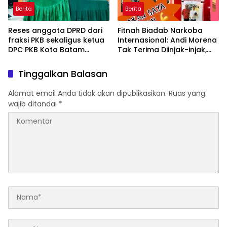
Berita
Berita
Reses anggota DPRD dari
Fitnah Biadab Narkoba
fraksi PKB sekaligus ketua
Internasional: Andi Morena
DPC PKB Kota Batam
Tak Terima Diinjak-injak,
Hendrik S.H., Tampung
Langsung Seret Akun-Akun
usulan Warga Patam
Penyebar Hoaks ke Polda
Tinggalkan Balasan
Indah Minta Jalan,
Kepri!
Ambulans, dan Sarana
Alamat email Anda tidak akan dipublikasikan.
Ruas yang
Olahraga
wajib ditandai
*