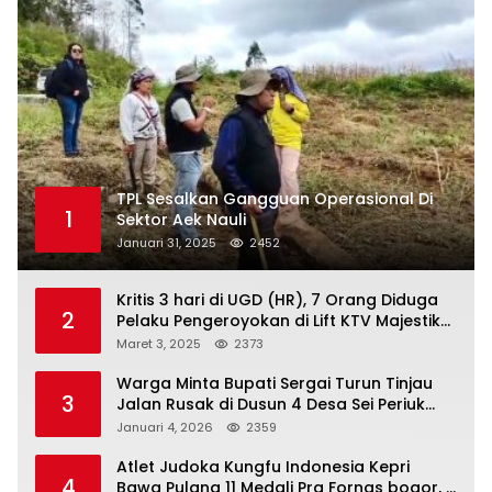
TPL Sesalkan Gangguan Operasional Di
1
Sektor Aek Nauli
Januari 31, 2025
2452
Kritis 3 hari di UGD (HR), 7 Orang Diduga
2
Pelaku Pengeroyokan di Lift KTV Majestik
Melenggang Bebas, Kantor Hukum JAP
Maret 3, 2025
2373
Pertanyakan Kinerja Polresta
Tanjungpinang
Warga Minta Bupati Sergai Turun Tinjau
3
Jalan Rusak di Dusun 4 Desa Sei Periuk
Serdang Bedagai
Januari 4, 2026
2359
Atlet Judoka Kungfu Indonesia Kepri
4
Bawa Pulang 11 Medali Pra Fornas bogor, 3