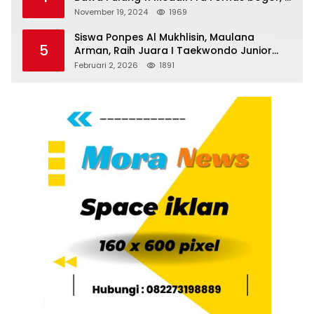
Emas dan 8 Perunggu.
November 19, 2024
1969
Siswa Ponpes Al Mukhlisin, Maulana
5
Arman, Raih Juara I Taekwondo Junior
Putra di Riau National Championship 2026
Februari 2, 2026
1891