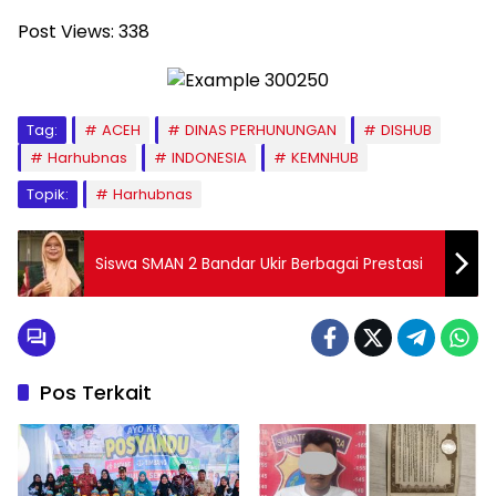
Post Views:
338
Tag:
ACEH
DINAS PERHUNUNGAN
DISHUB
Harhubnas
INDONESIA
KEMNHUB
Topik:
Harhubnas
Siswa SMAN 2 Bandar Ukir Berbagai Prestasi
Pos Terkait