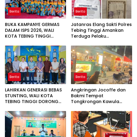
Berita
Berita
BUKA KAMPANYE GERMAS
Jatanras Elang Sakti Polres
DALAM ISPS 2026, WALI
Tebing Tinggi Amankan
KOTA TEBING TINGGI
Terduga Pelaku
APRESIASI PENURUNAN
Penggelapan Sepeda
STUNTING
Motor
Berita
Berita
LAHIRKAN GENERASI BEBAS
Angkringan Jocoffe dan
STUNTING, WALI KOTA
Bakmi Tempat
TEBING TINGGI DORONG
Tongkrongan Kawula
OPTIMALISASI SP3 CATIN
Muda dan Orangtua di
Pematangsiantar