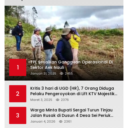
TPL Sesalkan Gangguan Operasional Di
1
Sektor Aek Nauli
Januari 31, 2025
2455
Kritis 3 hari di UGD (HR), 7 Orang Diduga
2
Pelaku Pengeroyokan di Lift KTV Majestik
Melenggang Bebas, Kantor Hukum JAP
Maret 3, 2025
2376
Pertanyakan Kinerja Polresta
Tanjungpinang
Warga Minta Bupati Sergai Turun Tinjau
3
Jalan Rusak di Dusun 4 Desa Sei Periuk
Serdang Bedagai
Januari 4, 2026
2361