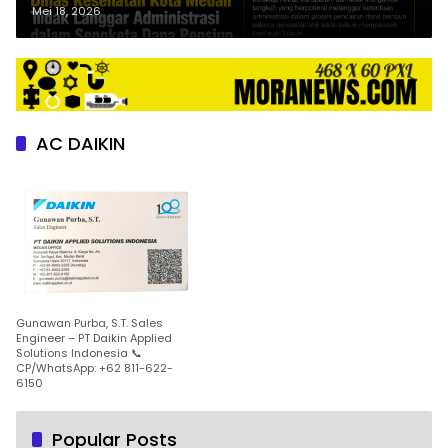
tindakan manipulasi,
Mei 18, 2026
pelanggaran administrasi dan
kode etik PNS
AC DAIKIN
Gunawan Purba, S.T. Sales
Engineer – PT Daikin Applied
Solutions Indonesia 📞
CP/WhatsApp: +62 811-622-
6150
Popular Posts