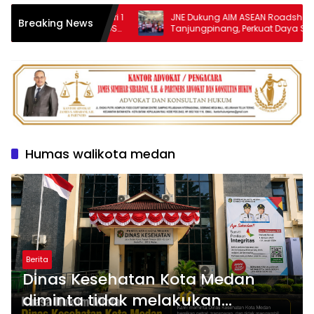
, Siswa SMA Negeri 1
JNE Dukung AIM ASEAN Roadshow to
Breaking News
ir Sejarah Lolos OSN
Tanjungpinang, Perkuat Daya Saing
UMKM melalui Pemanfaatan Teknologi AI
Humas walikota medan
Berita
Dinas Kesehatan Kota Medan
diminta tidak melakukan