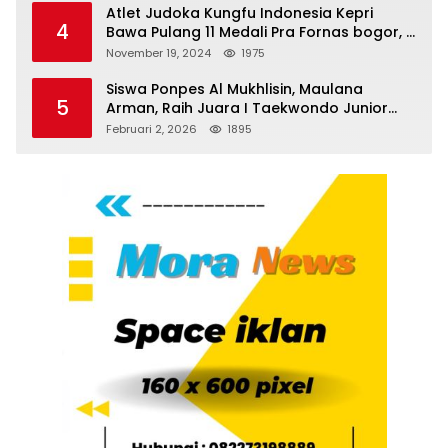
Atlet Judoka Kungfu Indonesia Kepri
4
Bawa Pulang 11 Medali Pra Fornas bogor, 3
Emas dan 8 Perunggu.
November 19, 2024
1975
Siswa Ponpes Al Mukhlisin, Maulana
5
Arman, Raih Juara I Taekwondo Junior
Putra di Riau National Championship 2026
Februari 2, 2026
1895