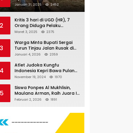
Nauli
Januari 31, 2025
2452
Kritis 3 hari di UGD (HR), 7
2
Orang Diduga Pelaku
Pengeroyokan di Lift KTV
Maret 3, 2025
2375
Majestik Melenggang Bebas,
Kantor Hukum JAP
Warga Minta Bupati Sergai
3
Pertanyakan Kinerja Polresta
Turun Tinjau Jalan Rusak di
Tanjungpinang
Dusun 4 Desa Sei Periuk
Januari 4, 2026
2359
Serdang Bedagai
Atlet Judoka Kungfu
4
Indonesia Kepri Bawa Pulang
11 Medali Pra Fornas bogor, 3
November 19, 2024
1970
Emas dan 8 Perunggu.
Siswa Ponpes Al Mukhlisin,
5
Maulana Arman, Raih Juara I
Taekwondo Junior Putra di
Februari 2, 2026
1891
Riau National Championship
2026