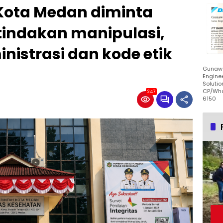
Kota Medan diminta
tindakan manipulasi,
istrasi dan kode etik
Gunawa
Enginee
Solutio
CP/Wha
247
6150