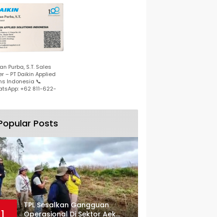
n Purba, S.T. Sales
r – PT Daikin Applied
ns Indonesia 📞
tsApp: +62 811-622-
Popular Posts
TPL Sesalkan Gangguan
1
Operasional Di Sektor Aek