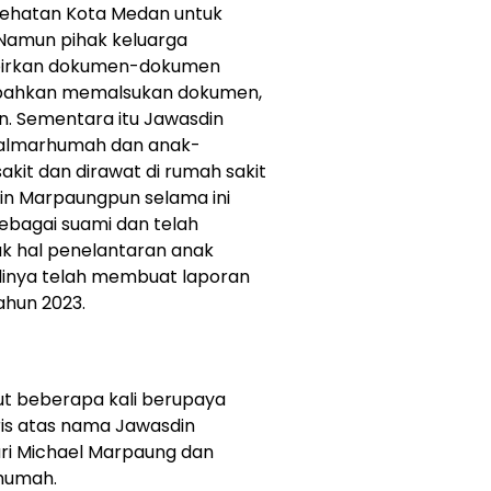
ehatan Kota Medan untuk
Namun pihak keluarga
pirkan dokumen-dokumen
l bahkan memalsukan dokumen,
. Sementara itu Jawasdin
 almarhumah dan anak-
it dan dirawat di rumah sakit
din Marpaungpun selama ini
ebagai suami dan telah
k hal penelantaran anak
linya telah membuat laporan
ahun 2023.
but beberapa kali berupaya
ris atas nama Jawasdin
i Michael Marpaung dan
rhumah.