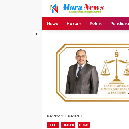
Langsung
ke
konten
News
Hukum
Politik
Pendidik
×
Beranda
Berita
Berita
Hukum
News