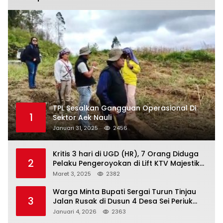
TPL Sesalkan Gangguan Operasional Di
1
Sektor Aek Nauli
Januari 31, 2025
2456
Kritis 3 hari di UGD (HR), 7 Orang Diduga
2
Pelaku Pengeroyokan di Lift KTV Majestik
Melenggang Bebas, Kantor Hukum JAP
Maret 3, 2025
2382
Pertanyakan Kinerja Polresta
Tanjungpinang
Warga Minta Bupati Sergai Turun Tinjau
3
Jalan Rusak di Dusun 4 Desa Sei Periuk
Serdang Bedagai
Januari 4, 2026
2363