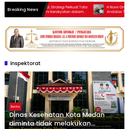
Enam Pilar REL-MBG, Strategi Perkuat Tata
H Novri Ompusunggu
Breaking News
Kelola dan Ekonomi Kerakyatan dalam
Andalas Travel di P
Program MBG
inspektorat
Berita
Dinas Kesehatan Kota Medan
diminta tidak melakukan