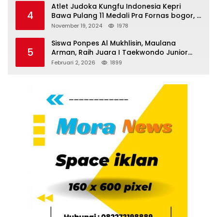
Atlet Judoka Kungfu Indonesia Kepri
4
Bawa Pulang 11 Medali Pra Fornas bogor, 3
Emas dan 8 Perunggu.
November 19, 2024
1978
Siswa Ponpes Al Mukhlisin, Maulana
5
Arman, Raih Juara I Taekwondo Junior
Putra di Riau National Championship 2026
Februari 2, 2026
1899