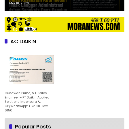
tindakan manipulasi,
Mei 18, 2026
pelanggaran administrasi dan
kode etik PNS
AC DAIKIN
Gunawan Purba, S.T. Sales
Engineer – PT Daikin Applied
Solutions Indonesia 📞
CP/WhatsApp: +62 811-622-
6150
Popular Posts