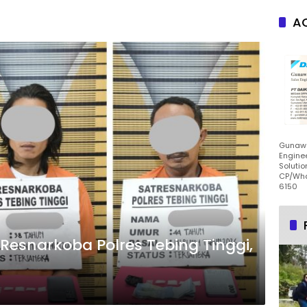
AC
Gunawa
Enginee
Solutio
CP/Wha
6150
 Resnarkoba Polres Tebing Tinggi,