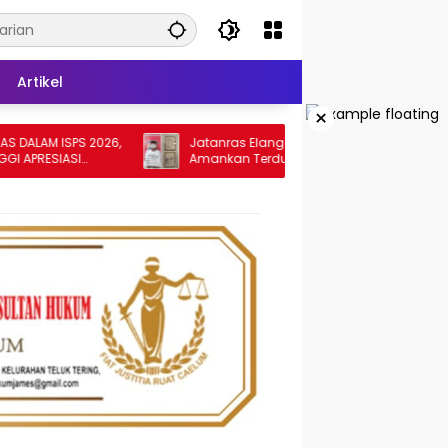
Artikel
×
 ISPS 2026,
Jatanras Elang Sakti Polres Tebing Tinggi
SIASI
Amankan Terduga Pelaku Penggelapan
Sepeda Motor