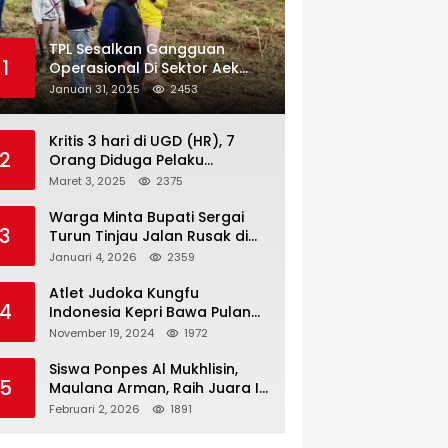
TPL Sesalkan Gangguan
1
Operasional Di Sektor Aek
Nauli
Januari 31, 2025
2453
Kritis 3 hari di UGD (HR), 7
2
Orang Diduga Pelaku
Pengeroyokan di Lift KTV
Maret 3, 2025
2375
Majestik Melenggang Bebas,
Kantor Hukum JAP
Warga Minta Bupati Sergai
3
Pertanyakan Kinerja Polresta
Turun Tinjau Jalan Rusak di
Tanjungpinang
Dusun 4 Desa Sei Periuk
Januari 4, 2026
2359
Serdang Bedagai
Atlet Judoka Kungfu
4
Indonesia Kepri Bawa Pulang
11 Medali Pra Fornas bogor, 3
November 19, 2024
1972
Emas dan 8 Perunggu.
Siswa Ponpes Al Mukhlisin,
5
Maulana Arman, Raih Juara I
Taekwondo Junior Putra di
Februari 2, 2026
1891
Riau National Championship
2026