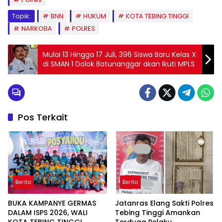
Topik:
BNN
HUKUM
KOTA TEBING TINGGI
NARKOBA
POLRES
Mulai 13 Hingga 17 Juli, 396 Siswa Baru Kelas X
di SMAN 1 Dolok Batunanggar akan Ikuti MPLS
Pos Terkait
Berita
Berita
BUKA KAMPANYE GERMAS
Jatanras Elang Sakti Polres
DALAM ISPS 2026, WALI
Tebing Tinggi Amankan