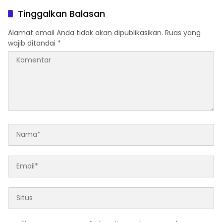
usulan Warga Patam
Penyebar Hoaks ke Polda
Tinggalkan Balasan
Indah Minta Jalan,
Kepri!
Ambulans, dan Sarana
Alamat email Anda tidak akan dipublikasikan.
Ruas yang
Olahraga
wajib ditandai
*