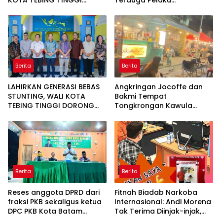
KOTA TEBING TINGGI
Terduga Pelaku
APRESIASI PENURUNAN
Penggelapan Sepeda
STUNTING
Motor
Berita
Berita
LAHIRKAN GENERASI BEBAS
Angkringan Jocoffe dan
STUNTING, WALI KOTA
Bakmi Tempat
TEBING TINGGI DORONG
Tongkrongan Kawula
OPTIMALISASI SP3 CATIN
Muda dan Orangtua di
Pematangsiantar
Berita
Berita
Reses anggota DPRD dari
Fitnah Biadab Narkoba
fraksi PKB sekaligus ketua
Internasional: Andi Morena
DPC PKB Kota Batam
Tak Terima Diinjak-injak,
Hendrik S.H., Tampung
Langsung Seret Akun-Akun