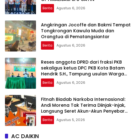
Berita
Agustus 6, 2026
Angkringan Jocoffe dan Bakmi Tempat
Tongkrongan Kawula Muda dan
Orangtua di Pematangsiantar
Berita
Agustus 6, 2026
Reses anggota DPRD dari fraksi PKB
sekaligus ketua DPC PKB Kota Batam
Hendrik S.H., Tampung usulan Warga
Patam Indah Minta Jalan, Ambulans, dan
Berita
Agustus 6, 2026
Sarana Olahraga
Fitnah Biadab Narkoba Internasional:
Andi Morena Tak Terima Diinjak-injak,
Langsung Seret Akun-Akun Penyebar
Hoaks ke Polda Kepri!
Berita
Agustus 5, 2026
AC DAIKIN