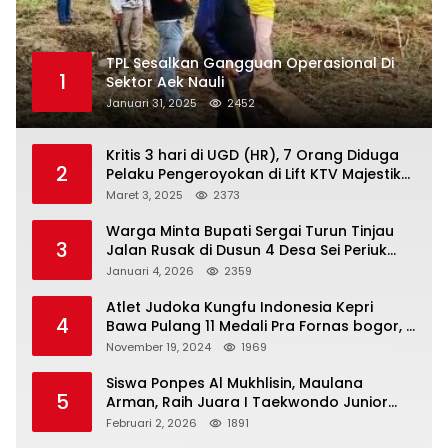
TPL Sesalkan Gangguan Operasional Di
1
Sektor Aek Nauli
Januari 31, 2025
2452
Kritis 3 hari di UGD (HR), 7 Orang Diduga
2
Pelaku Pengeroyokan di Lift KTV Majestik
Melenggang Bebas, Kantor Hukum JAP
Maret 3, 2025
2373
Pertanyakan Kinerja Polresta
Tanjungpinang
Warga Minta Bupati Sergai Turun Tinjau
3
Jalan Rusak di Dusun 4 Desa Sei Periuk
Serdang Bedagai
Januari 4, 2026
2359
Atlet Judoka Kungfu Indonesia Kepri
4
Bawa Pulang 11 Medali Pra Fornas bogor, 3
Emas dan 8 Perunggu.
November 19, 2024
1969
Siswa Ponpes Al Mukhlisin, Maulana
5
Arman, Raih Juara I Taekwondo Junior
Putra di Riau National Championship 2026
Februari 2, 2026
1891