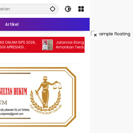
Artikel
×
ISPS 2026,
Jatanras Elang Sakti Polres Tebing Tinggi
IASI
Amankan Terduga Pelaku Penggelapan
Sepeda Motor