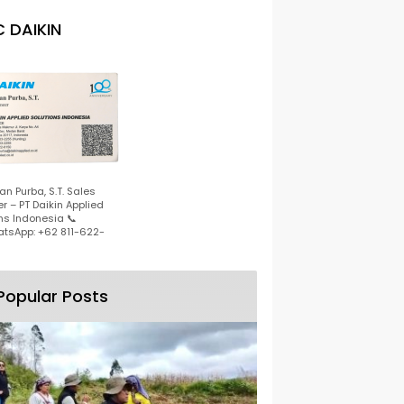
 DAIKIN
n Purba, S.T. Sales
r – PT Daikin Applied
ns Indonesia 📞
tsApp: +62 811-622-
Popular Posts