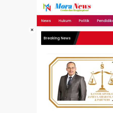
Langsung
ke
konten
News
Hukum
Politik
Pendidik
×
Breaking News