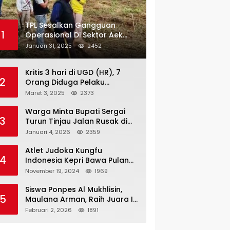
TPL Sesalkan Gangguan
1
Operasional Di Sektor Aek
Nauli
Januari 31, 2025
2452
Kritis 3 hari di UGD (HR), 7
2
Orang Diduga Pelaku
Pengeroyokan di Lift KTV
Maret 3, 2025
2373
Majestik Melenggang Bebas,
Kantor Hukum JAP
Warga Minta Bupati Sergai
3
Pertanyakan Kinerja Polresta
Turun Tinjau Jalan Rusak di
Tanjungpinang
Dusun 4 Desa Sei Periuk
Januari 4, 2026
2359
Serdang Bedagai
Atlet Judoka Kungfu
4
Indonesia Kepri Bawa Pulang
11 Medali Pra Fornas bogor, 3
November 19, 2024
1969
Emas dan 8 Perunggu.
Siswa Ponpes Al Mukhlisin,
5
Maulana Arman, Raih Juara I
Taekwondo Junior Putra di
Februari 2, 2026
1891
Riau National Championship
2026