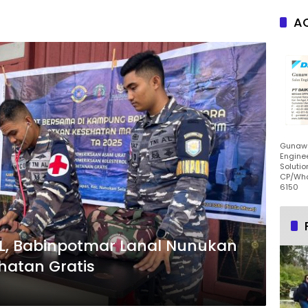
AC
Gunawa
Enginee
Solutio
CP/Wha
6150
AL, Babinpotmar Lanal Nunukan
hatan Gratis