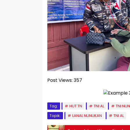
Post Views:
357
Tag:
HUT TN
TNI AL
TNI NU
Topik:
LANAL NUNUKAN
TNI AL