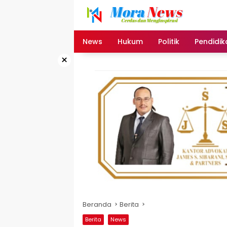
Langsung
ke
konten
News
Hukum
Politik
Pendidik
×
Beranda
Berita
Berita
News