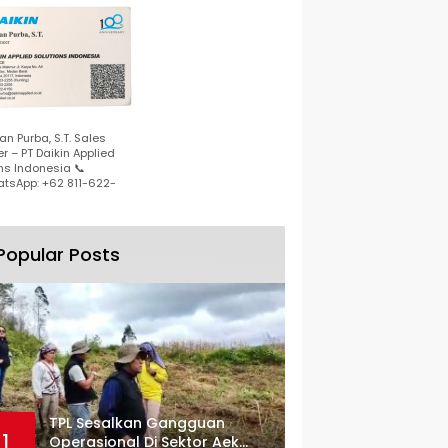
n Purba, S.T. Sales
r – PT Daikin Applied
ns Indonesia 📞
tsApp: +62 811-622-
Popular Posts
TPL Sesalkan Gangguan
1
Operasional Di Sektor Aek