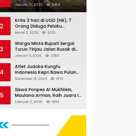
Nauli
Januari 31, 2025
2453
Kritis 3 hari di UGD (HR), 7
2
Orang Diduga Pelaku
Pengeroyokan di Lift KTV
Maret 3, 2025
2375
Majestik Melenggang Bebas,
Kantor Hukum JAP
Warga Minta Bupati Sergai
3
Pertanyakan Kinerja Polresta
Turun Tinjau Jalan Rusak di
Tanjungpinang
Dusun 4 Desa Sei Periuk
Januari 4, 2026
2359
Serdang Bedagai
Atlet Judoka Kungfu
4
Indonesia Kepri Bawa Pulang
11 Medali Pra Fornas bogor, 3
November 19, 2024
1973
Emas dan 8 Perunggu.
Siswa Ponpes Al Mukhlisin,
5
Maulana Arman, Raih Juara I
Taekwondo Junior Putra di
Februari 2, 2026
1892
Riau National Championship
2026