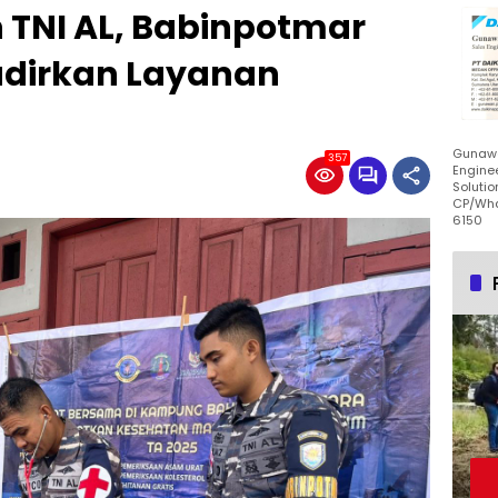
 TNI AL, Babinpotmar
adirkan Layanan
Gunawa
357
Enginee
Solutio
CP/Wha
6150