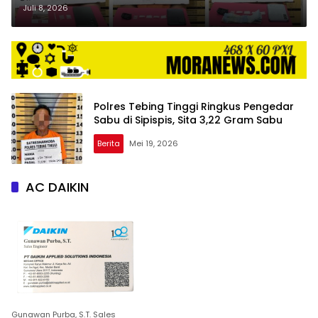
Sita 9,59 Gram Sabu
Juli 8, 2026
Polres Tebing Tinggi Ringkus Pengedar
Sabu di Sipispis, Sita 3,22 Gram Sabu
Berita
Mei 19, 2026
AC DAIKIN
Gunawan Purba, S.T. Sales