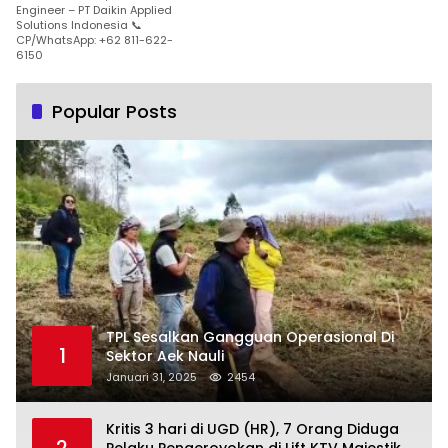
Engineer – PT Daikin Applied
Solutions Indonesia 📞
CP/WhatsApp: +62 811-622-
6150
Popular Posts
TPL Sesalkan Gangguan Operasional Di
1
Sektor Aek Nauli
Januari 31, 2025
2454
Kritis 3 hari di UGD (HR), 7 Orang Diduga
2
Pelaku Pengeroyokan di Lift KTV Majestik