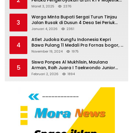
Melenggang Bebas, Kantor Hukum JAP
Maret 3, 2025
2376
Pertanyakan Kinerja Polresta
Tanjungpinang
Warga Minta Bupati Sergai Turun Tinjau
3
Jalan Rusak di Dusun 4 Desa Sei Periuk
Serdang Bedagai
Januari 4, 2026
2361
Atlet Judoka Kungfu Indonesia Kepri
4
Bawa Pulang 11 Medali Pra Fornas bogor, 3
Emas dan 8 Perunggu.
November 19, 2024
1975
Siswa Ponpes Al Mukhlisin, Maulana
5
Arman, Raih Juara I Taekwondo Junior
Putra di Riau National Championship 2026
Februari 2, 2026
1894