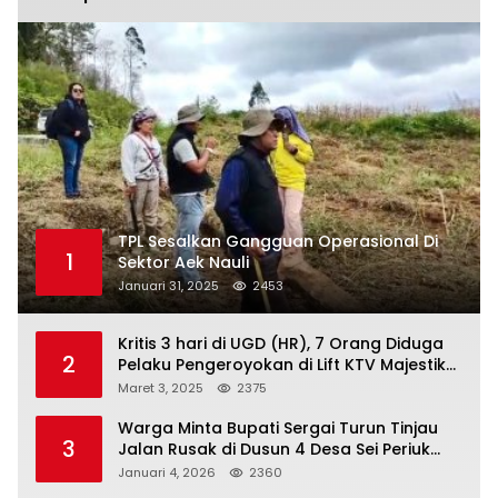
TPL Sesalkan Gangguan Operasional Di
1
Sektor Aek Nauli
Januari 31, 2025
2453
Kritis 3 hari di UGD (HR), 7 Orang Diduga
2
Pelaku Pengeroyokan di Lift KTV Majestik
Melenggang Bebas, Kantor Hukum JAP
Maret 3, 2025
2375
Pertanyakan Kinerja Polresta
Tanjungpinang
Warga Minta Bupati Sergai Turun Tinjau
3
Jalan Rusak di Dusun 4 Desa Sei Periuk
Serdang Bedagai
Januari 4, 2026
2360