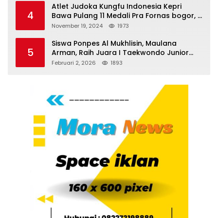
Atlet Judoka Kungfu Indonesia Kepri
4
Bawa Pulang 11 Medali Pra Fornas bogor, 3
Emas dan 8 Perunggu.
November 19, 2024
1973
Siswa Ponpes Al Mukhlisin, Maulana
5
Arman, Raih Juara I Taekwondo Junior
Putra di Riau National Championship 2026
Februari 2, 2026
1893