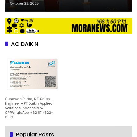
dan Guru di SLB Simalungun
Oktober 22, 2025
AC DAIKIN
Gunawan Purba, S.T. Sales
Engineer – PT Daikin Applied
Solutions Indonesia 📞
CP/WhatsApp: +62 811-622-
6150
Popular Posts