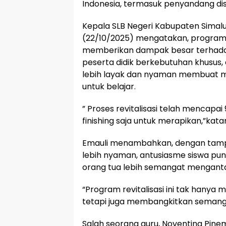
Indonesia, termasuk penyandang disa
Kepala SLB Negeri Kabupaten Simalu
(22/10/2025) mengatakan, program r
memberikan dampak besar terhada
peserta didik berkebutuhan khusus, 
lebih layak dan nyaman membuat m
untuk belajar.
” Proses revitalisasi telah mencapai 
finishing saja untuk merapikan,”kata
Emauli menambahkan, dengan tampi
lebih nyaman, antusiasme siswa pun
orang tua lebih semangat menganta
“Program revitalisasi ini tak hanya 
tetapi juga membangkitkan semanga
Salah seorang guru, Noventina Pin