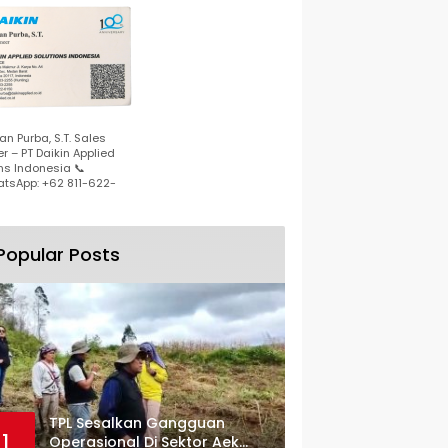
n Purba, S.T. Sales
r – PT Daikin Applied
ns Indonesia 📞
tsApp: +62 811-622-
Popular Posts
TPL Sesalkan Gangguan
1
Operasional Di Sektor Aek