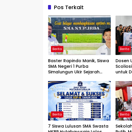
Pos Terkait
Berita
Berita
Baster Rapindo Manik, Siswa
Dosen 
SMA Negeri 1 Purba
Scolios
Simalungun Ukir Sejarah
untuk 
Lolos OSN Tingkat Nasional
Mandiri
Berita
Berita
7 Siswa Lulusan SMA Swasta
Sekolah
HKBP Hutabayuraja Lolos
Putih, 