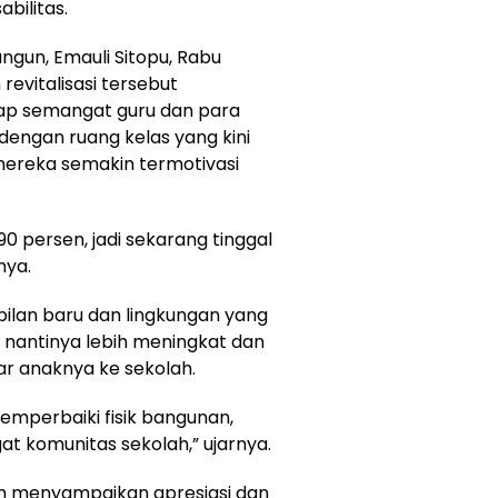
bilitas.
ngun, Emauli Sitopu, Rabu
evitalisasi tersebut
p semangat guru dan para
dengan ruang kelas yang kini
ereka semakin termotivasi
90 persen, jadi sekarang tinggal
nya.
lan baru dan lingkungan yang
 nantinya lebih meningkat dan
r anaknya ke sekolah.
memperbaiki fisik bangunan,
t komunitas sekolah,” ujarnya.
em menyampaikan apresiasi dan