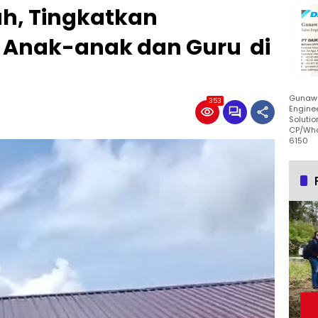
lah, Tingkatkan
 Anak-anak dan Guru di
Gunawa
353
Enginee
Solutio
CP/Wha
6150