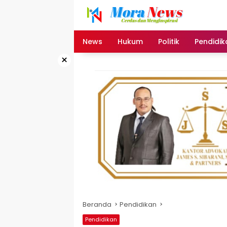
Langsung
ke
konten
News
Hukum
Politik
Pendidik
×
Beranda
Pendidikan
Pendidikan