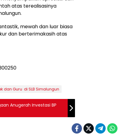
tah atas terealisasinya
imalungun.
ntastik, mewah dan luar biasa
ukur dan berterimakasih atas
k dan Guru di SLB Simalungun
gaan Anugerah Investasi BP