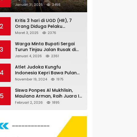
Nauli
Januari 31, 2025
2455
Kritis 3 hari di UGD (HR), 7
2
Orang Diduga Pelaku
Pengeroyokan di Lift KTV
Maret 3, 2025
2376
Majestik Melenggang Bebas,
Kantor Hukum JAP
Warga Minta Bupati Sergai
3
Pertanyakan Kinerja Polresta
Turun Tinjau Jalan Rusak di
Tanjungpinang
Dusun 4 Desa Sei Periuk
Januari 4, 2026
2361
Serdang Bedagai
Atlet Judoka Kungfu
4
Indonesia Kepri Bawa Pulang
11 Medali Pra Fornas bogor, 3
November 19, 2024
1975
Emas dan 8 Perunggu.
Siswa Ponpes Al Mukhlisin,
5
Maulana Arman, Raih Juara I
Taekwondo Junior Putra di
Februari 2, 2026
1895
Riau National Championship
2026