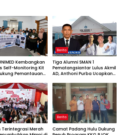
Berita
UNIMED Kembangkan
Tiga Alumni SMAN 1
is Self-Monitoring Kit
Pematangsiantar Lulus Akmil
Dukung Pemantauan
AD, Anthoni Purba Ucapkan
 Pasien Scoliosis
Selamat
Berita
 Terintegrasi Merah
Camat Padang Hulu Dukung
Menumbuhkan Mimpi di
Penuh Program KKG PJOK,