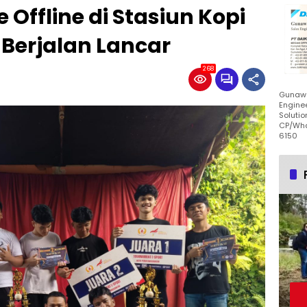
 Offline di Stasiun Kopi
Berjalan Lancar
268
Gunawa
Enginee
Solutio
CP/Wha
6150