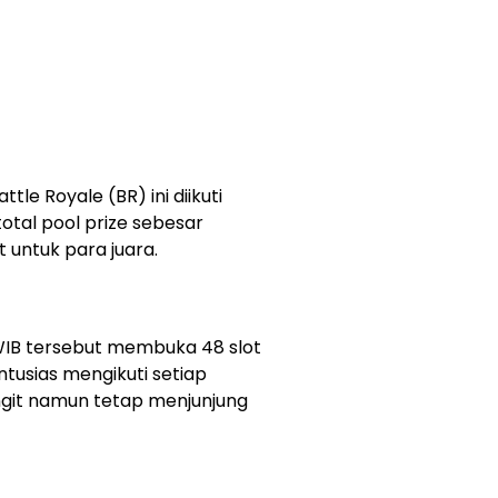
le Royale (BR) ini diikuti
tal pool prize sebesar
t untuk para juara.
 WIB tersebut membuka 48 slot
tusias mengikuti setiap
git namun tetap menjunjung