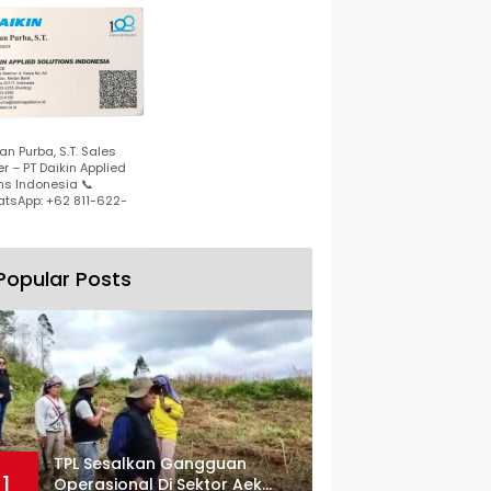
n Purba, S.T. Sales
r – PT Daikin Applied
ns Indonesia 📞
tsApp: +62 811-622-
Popular Posts
TPL Sesalkan Gangguan
1
Operasional Di Sektor Aek