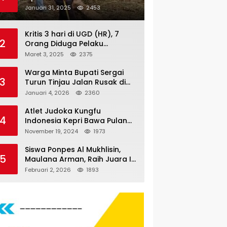
Nauli
Januari 31, 2025
2453
Kritis 3 hari di UGD (HR), 7
2
Orang Diduga Pelaku
Pengeroyokan di Lift KTV
Maret 3, 2025
2375
Majestik Melenggang Bebas,
Kantor Hukum JAP
Warga Minta Bupati Sergai
3
Pertanyakan Kinerja Polresta
Turun Tinjau Jalan Rusak di
Tanjungpinang
Dusun 4 Desa Sei Periuk
Januari 4, 2026
2360
Serdang Bedagai
Atlet Judoka Kungfu
4
Indonesia Kepri Bawa Pulang
11 Medali Pra Fornas bogor, 3
November 19, 2024
1973
Emas dan 8 Perunggu.
Siswa Ponpes Al Mukhlisin,
5
Maulana Arman, Raih Juara I
Taekwondo Junior Putra di
Februari 2, 2026
1893
Riau National Championship
2026