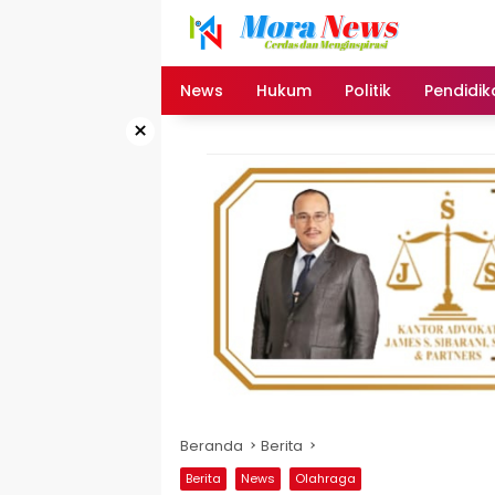
Langsung
ke
konten
News
Hukum
Politik
Pendidik
×
Beranda
Berita
Berita
News
Olahraga