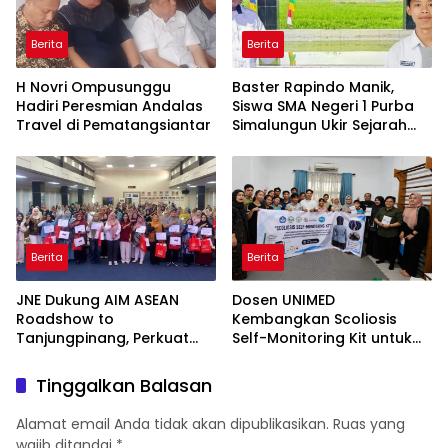
Berita
Berita
H Novri Ompusunggu
Baster Rapindo Manik,
Hadiri Peresmian Andalas
Siswa SMA Negeri 1 Purba
Travel di Pematangsiantar
Simalungun Ukir Sejarah
Lolos OSN Tingkat Nasional
Berita
Berita
JNE Dukung AIM ASEAN
Dosen UNIMED
Roadshow to
Kembangkan Scoliosis
Tanjungpinang, Perkuat
Self-Monitoring Kit untuk
Daya Saing UMKM melalui
Dukung Pemantauan
Pemanfaatan Teknologi AI
Mandiri Pasien Scoliosis
Tinggalkan Balasan
Alamat email Anda tidak akan dipublikasikan.
Ruas yang
wajib ditandai
*