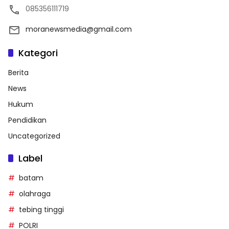
085356111719
moranewsmedia@gmail.com
Kategori
Berita
News
Hukum
Pendidikan
Uncategorized
Label
batam
olahraga
tebing tinggi
POLRI