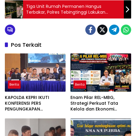
Tiga Unit Rumah Permanen Hangus
Terbakar, Polres Tebingtinggi Lakukan
Identifikasi
Pos Terkait
Berita
Berita
KAPOLDA KEPRI IKUTI
Enam Pilar REL-MBG,
KONFERENSI PERS
Strategi Perkuat Tata
PENGUNGKAPAN
Kelola dan Ekonomi
PENYELUNDUPAN 1,3 TON
Kerakyatan dalam
KETAMINE DI PERAIRAN
Program MBG
BATAM