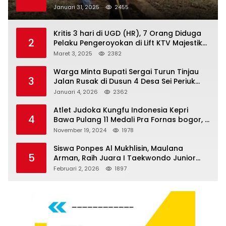
Januari 31, 2025
2455
Kritis 3 hari di UGD (HR), 7 Orang Diduga
2
Pelaku Pengeroyokan di Lift KTV Majestik
Melenggang Bebas, Kantor Hukum JAP
Maret 3, 2025
2382
Pertanyakan Kinerja Polresta
Tanjungpinang
Warga Minta Bupati Sergai Turun Tinjau
3
Jalan Rusak di Dusun 4 Desa Sei Periuk
Serdang Bedagai
Januari 4, 2026
2362
Atlet Judoka Kungfu Indonesia Kepri
4
Bawa Pulang 11 Medali Pra Fornas bogor, 3
Emas dan 8 Perunggu.
November 19, 2024
1978
Siswa Ponpes Al Mukhlisin, Maulana
5
Arman, Raih Juara I Taekwondo Junior
Putra di Riau National Championship 2026
Februari 2, 2026
1897