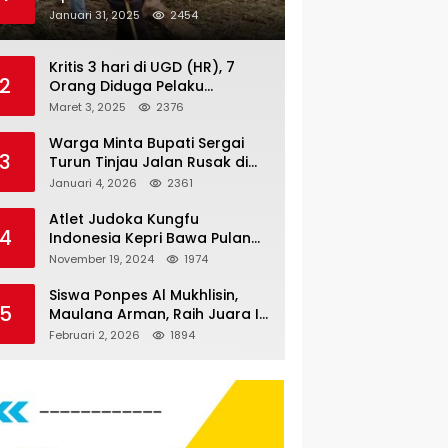
Nauli
Januari 31, 2025
2454
Kritis 3 hari di UGD (HR), 7
2
Orang Diduga Pelaku
Pengeroyokan di Lift KTV
Maret 3, 2025
2376
Majestik Melenggang Bebas,
Kantor Hukum JAP
Warga Minta Bupati Sergai
3
Pertanyakan Kinerja Polresta
Turun Tinjau Jalan Rusak di
Tanjungpinang
Dusun 4 Desa Sei Periuk
Januari 4, 2026
2361
Serdang Bedagai
Atlet Judoka Kungfu
4
Indonesia Kepri Bawa Pulang
11 Medali Pra Fornas bogor, 3
November 19, 2024
1974
Emas dan 8 Perunggu.
Siswa Ponpes Al Mukhlisin,
5
Maulana Arman, Raih Juara I
Taekwondo Junior Putra di
Februari 2, 2026
1894
Riau National Championship
2026