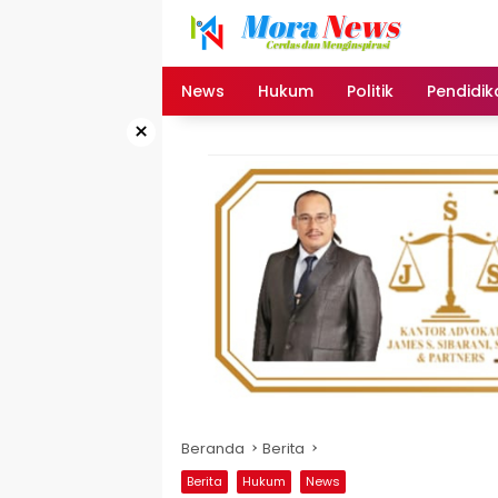
Langsung
ke
konten
News
Hukum
Politik
Pendidik
×
Beranda
Berita
Berita
Hukum
News