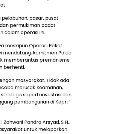
at.
ti pelabuhan, pasar, pusat
 dan permukiman padat
 dalam operasi ini.
a meskipun Operasi Pekat
Mei mendatang, komitmen Polda
untuk memberantas premanisme
 berhenti.
i tengah masyarakat. Tidak ada
mencoba merusak keamanan,
trategis seperti investasi dan
nggung pembangunan di Kepri,”
 Zahwani Pandra Arsyad, S.H.,
masyarakat untuk melaporkan