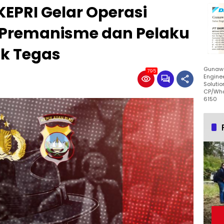
EPRI Gelar Operasi
, Premanisme dan Pelaku
ak Tegas
Gunawa
795
Enginee
Solutio
CP/Wha
6150