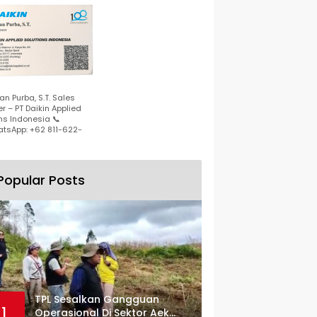
n Purba, S.T. Sales
r – PT Daikin Applied
ns Indonesia 📞
tsApp: +62 811-622-
Popular Posts
TPL Sesalkan Gangguan
1
Operasional Di Sektor Aek