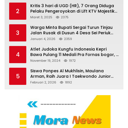
Kritis 3 hari di UGD (HR), 7 Orang Diduga
2
Pelaku Pengeroyokan di Lift KTV Majestik
Melenggang Bebas, Kantor Hukum JAP
Maret 3, 2025
2375
Pertanyakan Kinerja Polresta
Tanjungpinang
Warga Minta Bupati Sergai Turun Tinjau
3
Jalan Rusak di Dusun 4 Desa Sei Periuk
Serdang Bedagai
Januari 4, 2026
2359
Atlet Judoka Kungfu Indonesia Kepri
4
Bawa Pulang 11 Medali Pra Fornas bogor, 3
Emas dan 8 Perunggu.
November 19, 2024
1972
Siswa Ponpes Al Mukhlisin, Maulana
5
Arman, Raih Juara I Taekwondo Junior
Putra di Riau National Championship 2026
Februari 2, 2026
1892