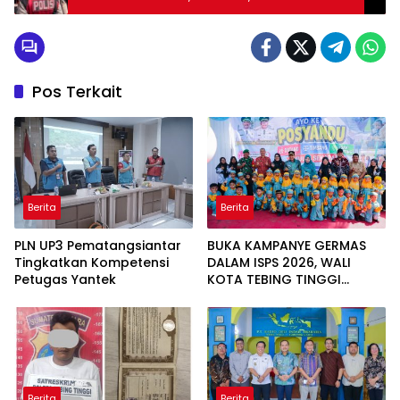
BERMANFAAT
Pos Terkait
Berita
Berita
PLN UP3 Pematangsiantar
BUKA KAMPANYE GERMAS
Tingkatkan Kompetensi
DALAM ISPS 2026, WALI
Petugas Yantek
KOTA TEBING TINGGI
APRESIASI PENURUNAN
STUNTING
Berita
Berita