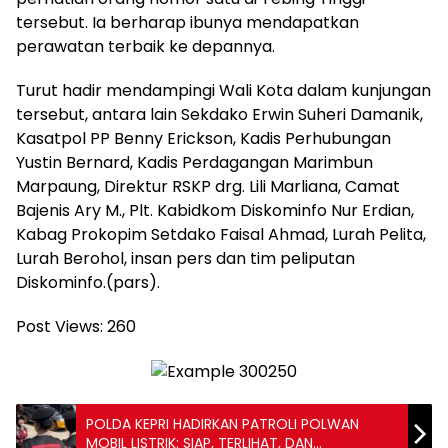
tersebut. Ia berharap ibunya mendapatkan
perawatan terbaik ke depannya.
Turut hadir mendampingi Wali Kota dalam kunjungan
tersebut, antara lain Sekdako Erwin Suheri Damanik,
Kasatpol PP Benny Erickson, Kadis Perhubungan
Yustin Bernard, Kadis Perdagangan Marimbun
Marpaung, Direktur RSKP drg. Lili Marliana, Camat
Bajenis Ary M., Plt. Kabidkom Diskominfo Nur Erdian,
Kabag Prokopim Setdako Faisal Ahmad, Lurah Pelita,
Lurah Berohol, insan pers dan tim peliputan
Diskominfo.(pars).
Post Views:
260
POLDA KEPRI HADIRKAN PATROLI POLWAN
MOBIL LISTRIK: SIAP, TERLIHAT, DAN