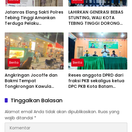
Jatanras Elang Sakti Polres
LAHIRKAN GENERASI BEBAS
Tebing Tinggi Amankan
STUNTING, WALI KOTA
Terduga Pelaku
TEBING TINGGI DORONG
Penggelapan Sepeda
OPTIMALISASI SP3 CATIN
Motor
Berita
Berita
Angkringan Jocoffe dan
Reses anggota DPRD dari
Bakmi Tempat
fraksi PKB sekaligus ketua
Tongkrongan Kawula
DPC PKB Kota Batam
Muda dan Orangtua di
Hendrik S.H., Tampung
Pematangsiantar
usulan Warga Patam
Tinggalkan Balasan
Indah Minta Jalan,
Ambulans, dan Sarana
Alamat email Anda tidak akan dipublikasikan.
Ruas yang
Olahraga
wajib ditandai
*