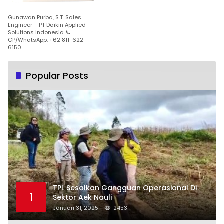
Gunawan Purba, S.T. Sales
Engineer – PT Daikin Applied
Solutions Indonesia 📞
CP/WhatsApp: +62 811-622-
6150
Popular Posts
TPL Sesalkan Gangguan Operasional Di
1
Sektor Aek Nauli
Januari 31, 2025
2453