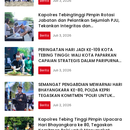
Berita
Juli 3, 2026
Kapolres Tebingtinggi Pimpin Rotasi
Jabatan dan Pelantikan Sejumlah PJU,
Tekankan Integritas dan
Profesionalisme Personel
Berita
Juli 3, 2026
PERINGATAN HARI JADI KE-109 KOTA
TEBING TINGGI: WALI KOTA PAPARKAN
CAPAIAN STRATEGIS DALAM PARIPURNA
DPRD HINGGA PENYERAHAN BANTUAN
Berita
Juli 3, 2026
PERTANIAN DI HALAMAN BALAI KOTA
SEMANGAT PENGABDIAN MEWARNAI HARI
BHAYANGKARA KE-80, POLDA KEPRI
TEGASKAN KOMITMEN “POLRI UNTUK
MASYARAKAT
Berita
Juli 2, 2026
Kapolres Tebing Tinggi Pimpin Upacara
Hari Bhayangkara ke 80, Tegaskan