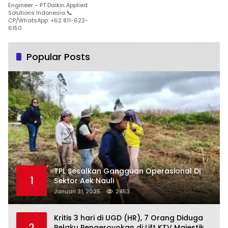
Engineer – PT Daikin Applied
Solutions Indonesia 📞
CP/WhatsApp: +62 811-622-
6150
Popular Posts
TPL Sesalkan Gangguan Operasional Di
1
Sektor Aek Nauli
Januari 31, 2025
2453
Kritis 3 hari di UGD (HR), 7 Orang Diduga
2
Pelaku Pengeroyokan di Lift KTV Majestik