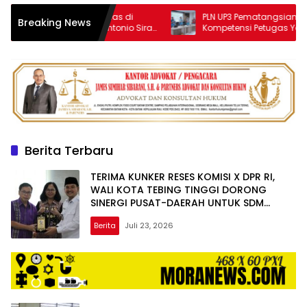
vel Andalas di
PLN UP3 Pematangsiantar Tingkatkan
Breaking News
istian Antonio Sirait
Kompetensi Petugas Yantek
Berita Terbaru
TERIMA KUNKER RESES KOMISI X DPR RI,
WALI KOTA TEBING TINGGI DORONG
SINERGI PUSAT-DAERAH UNTUK SDM
UNGGUL
Berita
Juli 23, 2026