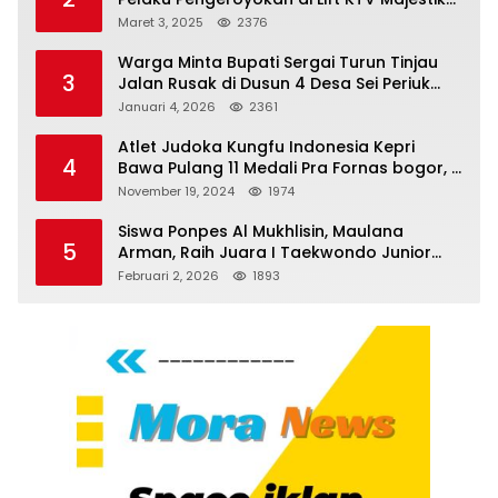
Melenggang Bebas, Kantor Hukum JAP
Maret 3, 2025
2376
Pertanyakan Kinerja Polresta
Tanjungpinang
Warga Minta Bupati Sergai Turun Tinjau
3
Jalan Rusak di Dusun 4 Desa Sei Periuk
Serdang Bedagai
Januari 4, 2026
2361
Atlet Judoka Kungfu Indonesia Kepri
4
Bawa Pulang 11 Medali Pra Fornas bogor, 3
Emas dan 8 Perunggu.
November 19, 2024
1974
Siswa Ponpes Al Mukhlisin, Maulana
5
Arman, Raih Juara I Taekwondo Junior
Putra di Riau National Championship 2026
Februari 2, 2026
1893