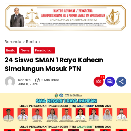
Beranda
Berita
Berita
News
Pendidikan
24 Siswa SMAN 1 Raya Kahean
Simalungun Masuk PTN
115
Redaksi
2 Min Baca
Juni 11, 2026