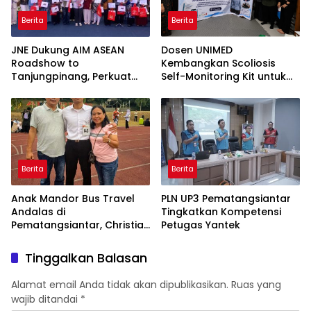
Berita
Berita
JNE Dukung AIM ASEAN
Dosen UNIMED
Roadshow to
Kembangkan Scoliosis
Tanjungpinang, Perkuat
Self-Monitoring Kit untuk
Daya Saing UMKM melalui
Dukung Pemantauan
Pemanfaatan Teknologi AI
Mandiri Pasien Scoliosis
Berita
Berita
Anak Mandor Bus Travel
PLN UP3 Pematangsiantar
Andalas di
Tingkatkan Kompetensi
Pematangsiantar, Christian
Petugas Yantek
Antonio Sirait Lulus Akmil
AD 2026
Tinggalkan Balasan
Alamat email Anda tidak akan dipublikasikan.
Ruas yang
wajib ditandai
*