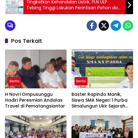
Tingkatkan Kehandalan Listrik, PLN ULP
Tebing Tinggi Lakukan Perintisan Pohon dan
Pemeliharaan Komponen JTM
Pos Terkait
Berita
Berita
H Novri Ompusunggu
Baster Rapindo Manik,
Hadiri Peresmian Andalas
Siswa SMA Negeri 1 Purba
Travel di Pematangsiantar
Simalungun Ukir Sejarah
Lolos OSN Tingkat Nasional