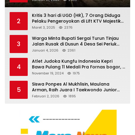
Kritis 3 hari di UGD (HR), 7 Orang Diduga
2
Pelaku Pengeroyokan di Lift KTV Majestik
Melenggang Bebas, Kantor Hukum JAP
Maret 3, 2025
2376
Pertanyakan Kinerja Polresta
Tanjungpinang
Warga Minta Bupati Sergai Turun Tinjau
3
Jalan Rusak di Dusun 4 Desa Sei Periuk
Serdang Bedagai
Januari 4, 2026
2361
Atlet Judoka Kungfu Indonesia Kepri
4
Bawa Pulang 11 Medali Pra Fornas bogor, 3
Emas dan 8 Perunggu.
November 19, 2024
1975
Siswa Ponpes Al Mukhlisin, Maulana
5
Arman, Raih Juara I Taekwondo Junior
Putra di Riau National Championship 2026
Februari 2, 2026
1895