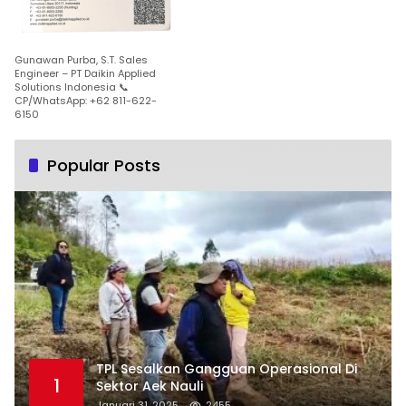
Gunawan Purba, S.T. Sales
Engineer – PT Daikin Applied
Solutions Indonesia 📞
CP/WhatsApp: +62 811-622-
6150
Popular Posts
TPL Sesalkan Gangguan Operasional Di
1
Sektor Aek Nauli
Januari 31, 2025
2455