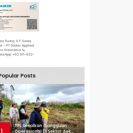
n Purba, S.T. Sales
r – PT Daikin Applied
ns Indonesia 📞
tsApp: +62 811-622-
Popular Posts
TPL Sesalkan Gangguan
1
Operasional Di Sektor Aek