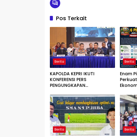
Pos Terkait
Berita
Berita
KAPOLDA KEPRI IKUTI
Enam Pi
KONFERENSI PERS
Perkuat
PENGUNGKAPAN
Ekonom
PENYELUNDUPAN 1,3 TON
Progra
KETAMINE DI PERAIRAN BATAM
Berita
Berita