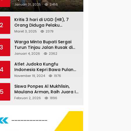
Nauli
Januari 31, 2025
2455
Kritis 3 hari di UGD (HR), 7
2
Orang Diduga Pelaku
Pengeroyokan di Lift KTV
Maret 3, 2025
2379
Majestik Melenggang Bebas,
Kantor Hukum JAP
Warga Minta Bupati Sergai
3
Pertanyakan Kinerja Polresta
Turun Tinjau Jalan Rusak di
Tanjungpinang
Dusun 4 Desa Sei Periuk
Januari 4, 2026
2362
Serdang Bedagai
Atlet Judoka Kungfu
4
Indonesia Kepri Bawa Pulang
11 Medali Pra Fornas bogor, 3
November 19, 2024
1976
Emas dan 8 Perunggu.
Siswa Ponpes Al Mukhlisin,
5
Maulana Arman, Raih Juara I
Taekwondo Junior Putra di
Februari 2, 2026
1896
Riau National Championship
2026