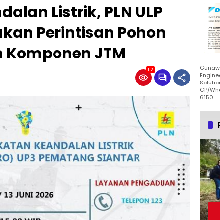
alan Listrik, PLN ULP
ukan Perintisan Pohon
n Komponen JTM
Gunawa
112
Enginee
Solutio
CP/Wha
6150