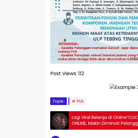
Post Views:
112
Topik:
PLN
Lagi Viral Belanja di Online”
ONLINE, Makin Diminati Pelang
mudah di akses