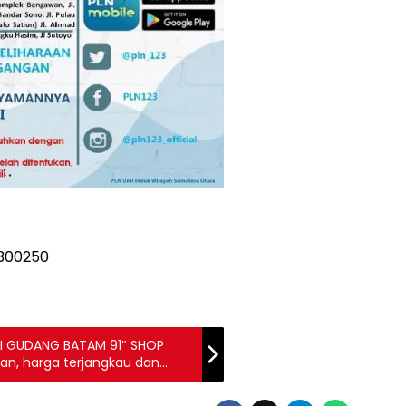
CUCI GUDANG BATAM 91″ SHOP
gan, harga terjangkau dan