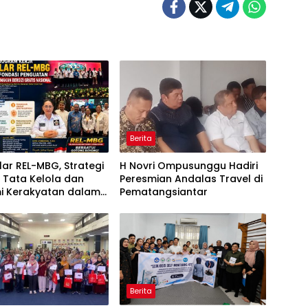
Berita
lar REL-MBG, Strategi
H Novri Ompusunggu Hadiri
 Tata Kelola dan
Peresmian Andalas Travel di
i Kerakyatan dalam
Pematangsiantar
m MBG
Berita