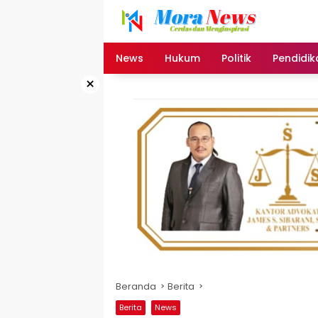
Langsung
ke
konten
News
Hukum
Politik
Pendidik
×
Beranda
Berita
Berita
News