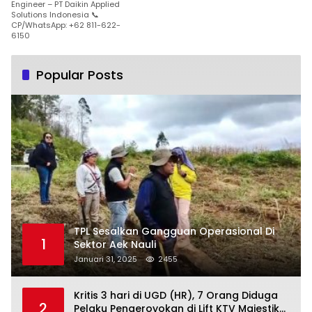
Engineer – PT Daikin Applied
Solutions Indonesia 📞
CP/WhatsApp: +62 811-622-
6150
Popular Posts
TPL Sesalkan Gangguan Operasional Di
1
Sektor Aek Nauli
Januari 31, 2025
2455
Kritis 3 hari di UGD (HR), 7 Orang Diduga
2
Pelaku Pengeroyokan di Lift KTV Majestik