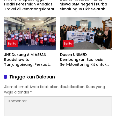
Hadiri Peresmian Andalas
Siswa SMA Negeri 1 Purba
Travel di Pematangsiantar
Simalungun Ukir Sejarah
Lolos OSN Tingkat Nasional
Berita
Berita
JNE Dukung AIM ASEAN
Dosen UNIMED
Roadshow to
Kembangkan Scoliosis
Tanjungpinang, Perkuat
Self-Monitoring Kit untuk
Daya Saing UMKM melalui
Dukung Pemantauan
Pemanfaatan Teknologi AI
Mandiri Pasien Scoliosis
Tinggalkan Balasan
Alamat email Anda tidak akan dipublikasikan.
Ruas yang
wajib ditandai
*