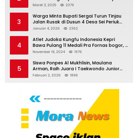
Melenggang Bebas, Kantor Hukum JAP
Maret 3, 2025
2379
Pertanyakan Kinerja Polresta
Tanjungpinang
Warga Minta Bupati Sergai Turun Tinjau
3
Jalan Rusak di Dusun 4 Desa Sei Periuk
Serdang Bedagai
Januari 4, 2026
2362
Atlet Judoka Kungfu Indonesia Kepri
4
Bawa Pulang 11 Medali Pra Fornas bogor, 3
Emas dan 8 Perunggu.
November 19, 2024
1976
Siswa Ponpes Al Mukhlisin, Maulana
5
Arman, Raih Juara I Taekwondo Junior
Putra di Riau National Championship 2026
Februari 2, 2026
1896