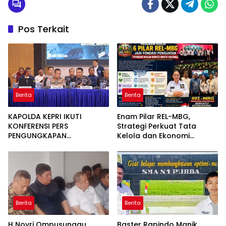
Pos Terkait
Berita
Berita
KAPOLDA KEPRI IKUTI
Enam Pilar REL-MBG,
KONFERENSI PERS
Strategi Perkuat Tata
PENGUNGKAPAN
Kelola dan Ekonomi
PENYELUNDUPAN 1,3 TON
Kerakyatan dalam
KETAMINE DI PERAIRAN
Program MBG
BATAM
Berita
Berita
H Novri Ompusunggu
Baster Rapindo Manik,