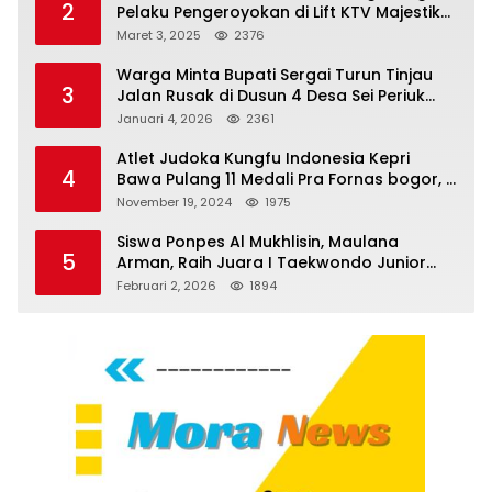
2
Pelaku Pengeroyokan di Lift KTV Majestik
Melenggang Bebas, Kantor Hukum JAP
Maret 3, 2025
2376
Pertanyakan Kinerja Polresta
Tanjungpinang
Warga Minta Bupati Sergai Turun Tinjau
3
Jalan Rusak di Dusun 4 Desa Sei Periuk
Serdang Bedagai
Januari 4, 2026
2361
Atlet Judoka Kungfu Indonesia Kepri
4
Bawa Pulang 11 Medali Pra Fornas bogor, 3
Emas dan 8 Perunggu.
November 19, 2024
1975
Siswa Ponpes Al Mukhlisin, Maulana
5
Arman, Raih Juara I Taekwondo Junior
Putra di Riau National Championship 2026
Februari 2, 2026
1894