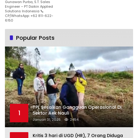
Gunawan Purba, S.T. Sales
Engineer – PT Daikin Applied
Solutions Indonesia 📞
CP/WhatsApp: +62 811-622-
6150
Popular Posts
TPL Sesalkan Gangguan Operasional Di
1
Sektor Aek Nauli
Januari 31, 2025
2454
Kritis 3 hari di UGD (HR), 7 Orang Diduga