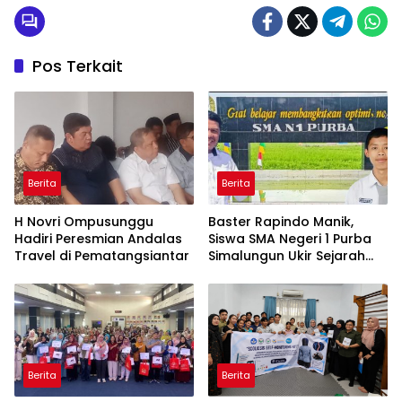
Pos Terkait
Berita
Berita
H Novri Ompusunggu
Baster Rapindo Manik,
Hadiri Peresmian Andalas
Siswa SMA Negeri 1 Purba
Travel di Pematangsiantar
Simalungun Ukir Sejarah
Lolos OSN Tingkat Nasional
Berita
Berita