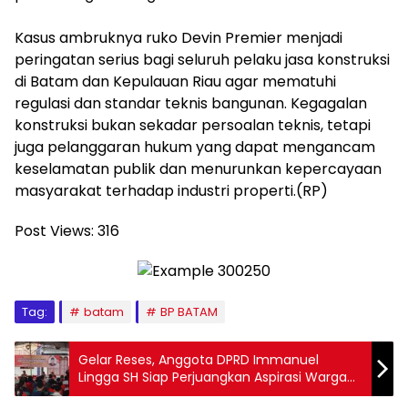
‎Kasus ambruknya ruko Devin Premier menjadi
peringatan serius bagi seluruh pelaku jasa konstruksi
di Batam dan Kepulauan Riau agar mematuhi
regulasi dan standar teknis bangunan. Kegagalan
konstruksi bukan sekadar persoalan teknis, tetapi
juga pelanggaran hukum yang dapat mengancam
keselamatan publik dan menurunkan kepercayaan
masyarakat terhadap industri properti.(RP)
Post Views:
316
Tag:
batam
BP BATAM
Gelar Reses, Anggota DPRD Immanuel
Lingga SH Siap Perjuangkan Aspirasi Warga
Psiantar