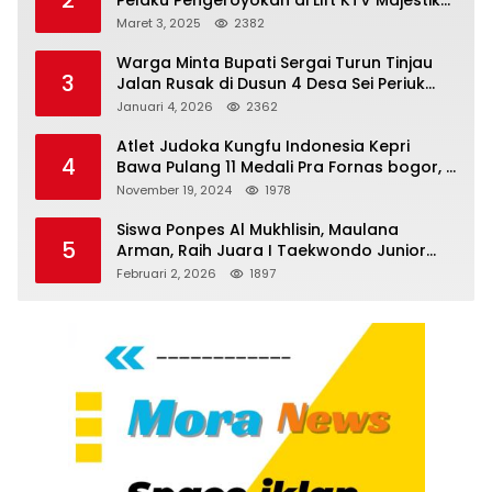
Melenggang Bebas, Kantor Hukum JAP
Maret 3, 2025
2382
Pertanyakan Kinerja Polresta
Tanjungpinang
Warga Minta Bupati Sergai Turun Tinjau
3
Jalan Rusak di Dusun 4 Desa Sei Periuk
Serdang Bedagai
Januari 4, 2026
2362
Atlet Judoka Kungfu Indonesia Kepri
4
Bawa Pulang 11 Medali Pra Fornas bogor, 3
Emas dan 8 Perunggu.
November 19, 2024
1978
Siswa Ponpes Al Mukhlisin, Maulana
5
Arman, Raih Juara I Taekwondo Junior
Putra di Riau National Championship 2026
Februari 2, 2026
1897