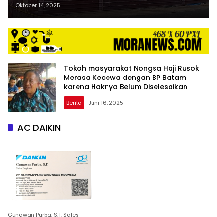
Premier Ambruk: Pengembang
Oktober 14, 2025
Diperiksa Polisi ‎
Tokoh masyarakat Nongsa Haji Rusok
Merasa Kecewa dengan BP Batam
karena Haknya Belum Diselesaikan
Berita
Juni 16, 2025
AC DAIKIN
Gunawan Purba, S.T. Sales