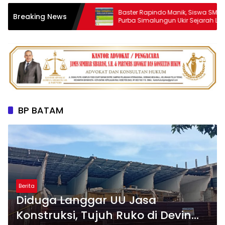
adiri Peresmian
Baster Rapindo Manik, Siswa SMA Negeri 1
Breaking News
matangsiantar
Purba Simalungun Ukir Sejarah Lolos OSN
Tingkat Nasional
BP BATAM
Berita
‎Diduga Langgar UU Jasa
Konstruksi, Tujuh Ruko di Devin