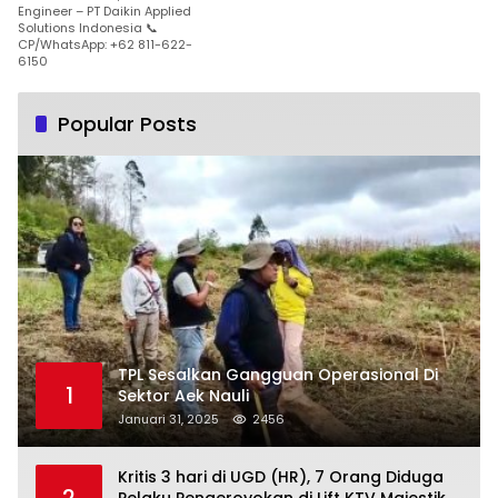
Engineer – PT Daikin Applied
Solutions Indonesia 📞
CP/WhatsApp: +62 811-622-
6150
Popular Posts
TPL Sesalkan Gangguan Operasional Di
1
Sektor Aek Nauli
Januari 31, 2025
2456
Kritis 3 hari di UGD (HR), 7 Orang Diduga
2
Pelaku Pengeroyokan di Lift KTV Majestik