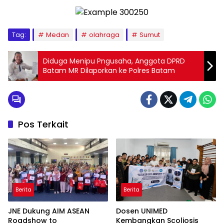
Tag:
Medan
olahraga
Sumut
Diduga Menipu Pngusaha, Anggota DPRD
Batam MR Dilaporkan ke Polres Batam
Pos Terkait
Berita
Berita
JNE Dukung AIM ASEAN
Dosen UNIMED
Roadshow to
Kembangkan Scoliosis