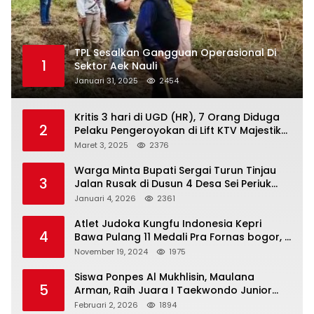
TPL Sesalkan Gangguan Operasional Di
1
Sektor Aek Nauli
Januari 31, 2025
2454
Kritis 3 hari di UGD (HR), 7 Orang Diduga
2
Pelaku Pengeroyokan di Lift KTV Majestik
Melenggang Bebas, Kantor Hukum JAP
Maret 3, 2025
2376
Pertanyakan Kinerja Polresta
Tanjungpinang
Warga Minta Bupati Sergai Turun Tinjau
3
Jalan Rusak di Dusun 4 Desa Sei Periuk
Serdang Bedagai
Januari 4, 2026
2361
Atlet Judoka Kungfu Indonesia Kepri
4
Bawa Pulang 11 Medali Pra Fornas bogor, 3
Emas dan 8 Perunggu.
November 19, 2024
1975
Siswa Ponpes Al Mukhlisin, Maulana
5
Arman, Raih Juara I Taekwondo Junior
Putra di Riau National Championship 2026
Februari 2, 2026
1894