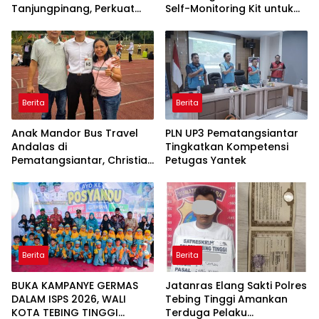
Tanjungpinang, Perkuat
Self-Monitoring Kit untuk
Daya Saing UMKM melalui
Dukung Pemantauan
Pemanfaatan Teknologi AI
Mandiri Pasien Scoliosis
Berita
Berita
Anak Mandor Bus Travel
PLN UP3 Pematangsiantar
Andalas di
Tingkatkan Kompetensi
Pematangsiantar, Christian
Petugas Yantek
Antonio Sirait Lulus Akmil
AD 2026
Berita
Berita
BUKA KAMPANYE GERMAS
Jatanras Elang Sakti Polres
DALAM ISPS 2026, WALI
Tebing Tinggi Amankan
KOTA TEBING TINGGI
Terduga Pelaku