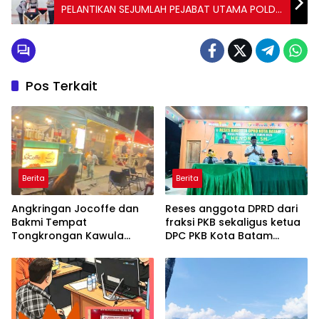
PELANTIKAN SEJUMLAH PEJABAT UTAMA POLDA
KEPRI
Pos Terkait
Berita
Berita
Angkringan Jocoffe dan
Reses anggota DPRD dari
Bakmi Tempat
fraksi PKB sekaligus ketua
Tongkrongan Kawula
DPC PKB Kota Batam
Muda dan Orangtua di
Hendrik S.H., Tampung
Pematangsiantar
usulan Warga Patam
Indah Minta Jalan,
Ambulans, dan Sarana
Olahraga