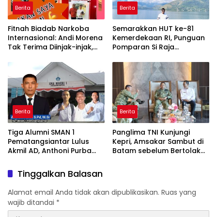
Berita
Berita
Fitnah Biadab Narkoba
Semarakkan HUT ke-81
Internasional: Andi Morena
Kemerdekaan RI, Punguan
Tak Terima Diinjak-injak,
Pomparan Si Raja
Langsung Seret Akun-Akun
Panggabean Tebing Tinggi
Penyebar Hoaks ke Polda
Gelar Berbagai
Kepri!
Perlombaan
Berita
Berita
Tiga Alumni SMAN 1
Panglima TNI Kunjungi
Pematangsiantar Lulus
Kepri, Amsakar Sambut di
Akmil AD, Anthoni Purba
Batam sebelum Bertolak
Ucapkan Selamat
Ke Lingga
Tinggalkan Balasan
Alamat email Anda tidak akan dipublikasikan.
Ruas yang
wajib ditandai
*