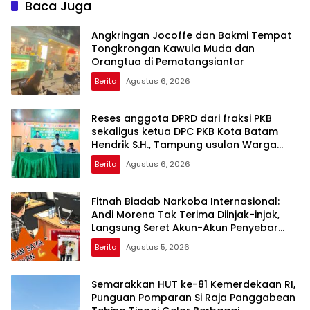
Baca Juga
Angkringan Jocoffe dan Bakmi Tempat
Tongkrongan Kawula Muda dan
Orangtua di Pematangsiantar
Berita
Agustus 6, 2026
Reses anggota DPRD dari fraksi PKB
sekaligus ketua DPC PKB Kota Batam
Hendrik S.H., Tampung usulan Warga
Patam Indah Minta Jalan, Ambulans, dan
Berita
Agustus 6, 2026
Sarana Olahraga
Fitnah Biadab Narkoba Internasional:
Andi Morena Tak Terima Diinjak-injak,
Langsung Seret Akun-Akun Penyebar
Hoaks ke Polda Kepri!
Berita
Agustus 5, 2026
Semarakkan HUT ke-81 Kemerdekaan RI,
Punguan Pomparan Si Raja Panggabean