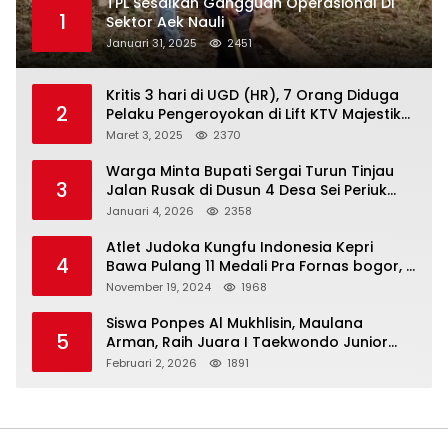
TPL Sesalkan Gangguan Operasional Di
1
Sektor Aek Nauli
Januari 31, 2025
2451
Kritis 3 hari di UGD (HR), 7 Orang Diduga
2
Pelaku Pengeroyokan di Lift KTV Majestik
Melenggang Bebas, Kantor Hukum JAP
Maret 3, 2025
2370
Pertanyakan Kinerja Polresta
Tanjungpinang
Warga Minta Bupati Sergai Turun Tinjau
3
Jalan Rusak di Dusun 4 Desa Sei Periuk
Serdang Bedagai
Januari 4, 2026
2358
Atlet Judoka Kungfu Indonesia Kepri
4
Bawa Pulang 11 Medali Pra Fornas bogor, 3
Emas dan 8 Perunggu.
November 19, 2024
1968
Siswa Ponpes Al Mukhlisin, Maulana
5
Arman, Raih Juara I Taekwondo Junior
Putra di Riau National Championship 2026
Februari 2, 2026
1891