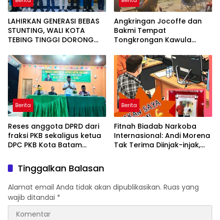
Berita
Berita
LAHIRKAN GENERASI BEBAS
Angkringan Jocoffe dan
STUNTING, WALI KOTA
Bakmi Tempat
TEBING TINGGI DORONG
Tongkrongan Kawula
OPTIMALISASI SP3 CATIN
Muda dan Orangtua di
Pematangsiantar
Berita
Berita
Reses anggota DPRD dari
Fitnah Biadab Narkoba
fraksi PKB sekaligus ketua
Internasional: Andi Morena
DPC PKB Kota Batam
Tak Terima Diinjak-injak,
Hendrik S.H., Tampung
Langsung Seret Akun-Akun
usulan Warga Patam
Penyebar Hoaks ke Polda
Tinggalkan Balasan
Indah Minta Jalan,
Kepri!
Ambulans, dan Sarana
Alamat email Anda tidak akan dipublikasikan.
Ruas yang
Olahraga
wajib ditandai
*