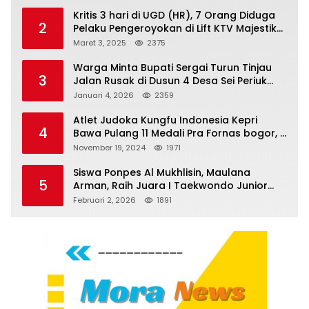
Kritis 3 hari di UGD (HR), 7 Orang Diduga
2
Pelaku Pengeroyokan di Lift KTV Majestik
Melenggang Bebas, Kantor Hukum JAP
Maret 3, 2025
2375
Pertanyakan Kinerja Polresta
Tanjungpinang
Warga Minta Bupati Sergai Turun Tinjau
3
Jalan Rusak di Dusun 4 Desa Sei Periuk
Serdang Bedagai
Januari 4, 2026
2359
Atlet Judoka Kungfu Indonesia Kepri
4
Bawa Pulang 11 Medali Pra Fornas bogor, 3
Emas dan 8 Perunggu.
November 19, 2024
1971
Siswa Ponpes Al Mukhlisin, Maulana
5
Arman, Raih Juara I Taekwondo Junior
Putra di Riau National Championship 2026
Februari 2, 2026
1891