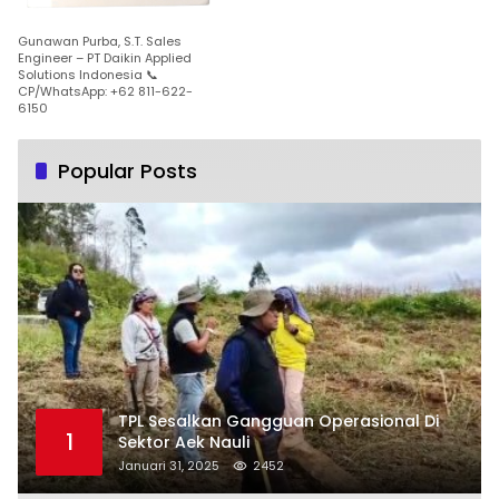
Gunawan Purba, S.T. Sales
Engineer – PT Daikin Applied
Solutions Indonesia 📞
CP/WhatsApp: +62 811-622-
6150
Popular Posts
TPL Sesalkan Gangguan Operasional Di
1
Sektor Aek Nauli
Januari 31, 2025
2452