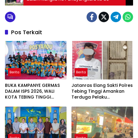
Pos Terkait
Berita
Berita
BUKA KAMPANYE GERMAS
Jatanras Elang Sakti Polres
DALAM ISPS 2026, WALI
Tebing Tinggi Amankan
KOTA TEBING TINGGI
Terduga Pelaku
APRESIASI PENURUNAN
Penggelapan Sepeda
STUNTING
Motor