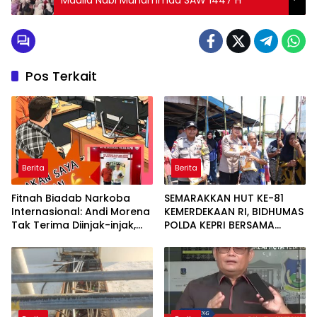
Pos Terkait
Berita
Berita
Fitnah Biadab Narkoba
SEMARAKKAN HUT KE-81
Internasional: Andi Morena
KEMERDEKAAN RI, BIDHUMAS
Tak Terima Diinjak-injak,
POLDA KEPRI BERSAMA
Langsung Seret Akun-Akun
INSAN PERS BAGIKAN
Penyebar Hoaks ke Polda
RATUSAN BENDERA MERAH
Kepri!
PUTIH DAN BANTUAN SOSIAL