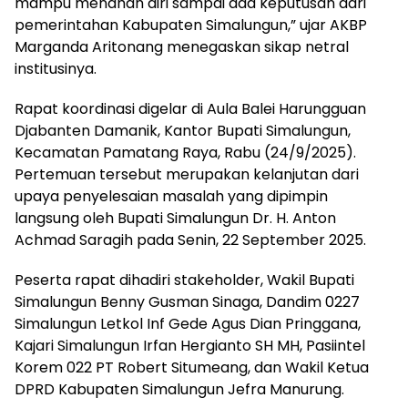
mampu menahan diri sampai ada keputusan dari
pemerintahan Kabupaten Simalungun,” ujar AKBP
Marganda Aritonang menegaskan sikap netral
institusinya.
Rapat koordinasi digelar di Aula Balei Harungguan
Djabanten Damanik, Kantor Bupati Simalungun,
Kecamatan Pamatang Raya, Rabu (24/9/2025).
Pertemuan tersebut merupakan kelanjutan dari
upaya penyelesaian masalah yang dipimpin
langsung oleh Bupati Simalungun Dr. H. Anton
Achmad Saragih pada Senin, 22 September 2025.
Peserta rapat dihadiri stakeholder, Wakil Bupati
Simalungun Benny Gusman Sinaga, Dandim 0227
Simalungun Letkol Inf Gede Agus Dian Pringgana,
Kajari Simalungun Irfan Hergianto SH MH, Pasiintel
Korem 022 PT Robert Situmeang, dan Wakil Ketua
DPRD Kabupaten Simalungun Jefra Manurung.