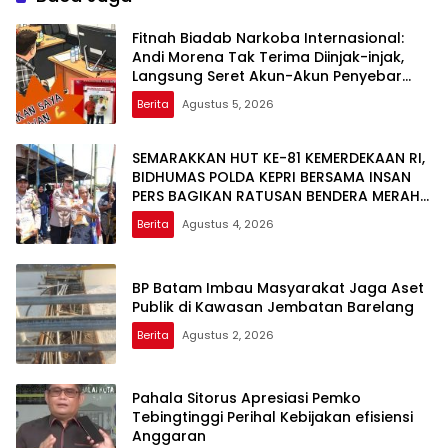
Fitnah Biadab Narkoba Internasional:
Andi Morena Tak Terima Diinjak-injak,
Langsung Seret Akun-Akun Penyebar
Hoaks ke Polda Kepri!
Berita
Agustus 5, 2026
SEMARAKKAN HUT KE-81 KEMERDEKAAN RI,
BIDHUMAS POLDA KEPRI BERSAMA INSAN
PERS BAGIKAN RATUSAN BENDERA MERAH
PUTIH DAN BANTUAN SOSIAL
Berita
Agustus 4, 2026
BP Batam Imbau Masyarakat Jaga Aset
Publik di Kawasan Jembatan Barelang
Berita
Agustus 2, 2026
Pahala Sitorus Apresiasi Pemko
Tebingtinggi Perihal Kebijakan efisiensi
Anggaran