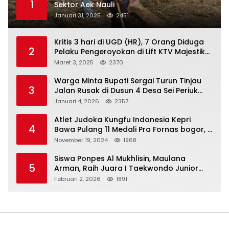
1
Sektor Aek Nauli
Januari 31, 2025
2451
Kritis 3 hari di UGD (HR), 7 Orang Diduga
2
Pelaku Pengeroyokan di Lift KTV Majestik
Melenggang Bebas, Kantor Hukum JAP
Maret 3, 2025
2370
Pertanyakan Kinerja Polresta
Tanjungpinang
Warga Minta Bupati Sergai Turun Tinjau
3
Jalan Rusak di Dusun 4 Desa Sei Periuk
Serdang Bedagai
Januari 4, 2026
2357
Atlet Judoka Kungfu Indonesia Kepri
4
Bawa Pulang 11 Medali Pra Fornas bogor, 3
Emas dan 8 Perunggu.
November 19, 2024
1968
Siswa Ponpes Al Mukhlisin, Maulana
5
Arman, Raih Juara I Taekwondo Junior
Putra di Riau National Championship 2026
Februari 2, 2026
1891