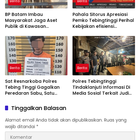
Berita
Berita
BP Batam Imbau
Pahala Sitorus Apresiasi
Masyarakat Jaga Aset
Pemko Tebingtinggi Perihal
Publik di Kawasan
Kebijakan efisiensi
Jembatan Barelang
Anggaran
Berita
Berita
Sat Resnarkoba Polres
Polres Tebingtinggi
Tebing Tinggi Gagalkan
Tindaklanjuti Informasi Di
Peredaran Sabu, Satu
Media Sosial Terkait Judi
Pelaku Diamankan
Tembak Ikan
Tinggalkan Balasan
Alamat email Anda tidak akan dipublikasikan.
Ruas yang
wajib ditandai
*