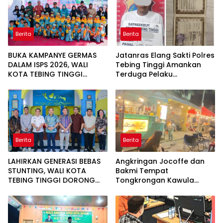
Berita
Berita
BUKA KAMPANYE GERMAS
Jatanras Elang Sakti Polres
DALAM ISPS 2026, WALI
Tebing Tinggi Amankan
KOTA TEBING TINGGI
Terduga Pelaku
APRESIASI PENURUNAN
Penggelapan Sepeda
STUNTING
Motor
Berita
Berita
LAHIRKAN GENERASI BEBAS
Angkringan Jocoffe dan
STUNTING, WALI KOTA
Bakmi Tempat
TEBING TINGGI DORONG
Tongkrongan Kawula
OPTIMALISASI SP3 CATIN
Muda dan Orangtua di
Pematangsiantar