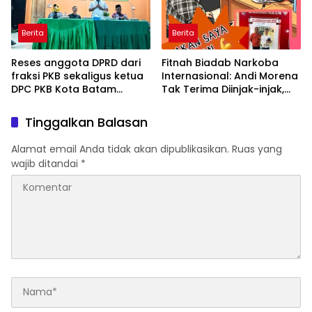
Berita
Berita
Reses anggota DPRD dari
Fitnah Biadab Narkoba
fraksi PKB sekaligus ketua
Internasional: Andi Morena
DPC PKB Kota Batam
Tak Terima Diinjak-injak,
Hendrik S.H., Tampung
Langsung Seret Akun-Akun
usulan Warga Patam
Penyebar Hoaks ke Polda
Tinggalkan Balasan
Indah Minta Jalan,
Kepri!
Ambulans, dan Sarana
Alamat email Anda tidak akan dipublikasikan.
Ruas yang
Olahraga
wajib ditandai
*