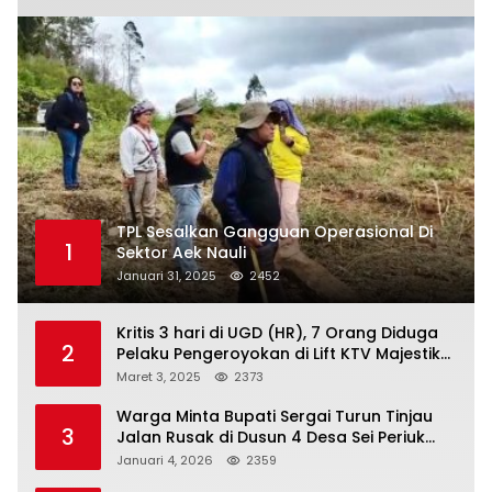
TPL Sesalkan Gangguan Operasional Di
1
Sektor Aek Nauli
Januari 31, 2025
2452
Kritis 3 hari di UGD (HR), 7 Orang Diduga
2
Pelaku Pengeroyokan di Lift KTV Majestik
Melenggang Bebas, Kantor Hukum JAP
Maret 3, 2025
2373
Pertanyakan Kinerja Polresta
Tanjungpinang
Warga Minta Bupati Sergai Turun Tinjau
3
Jalan Rusak di Dusun 4 Desa Sei Periuk
Serdang Bedagai
Januari 4, 2026
2359