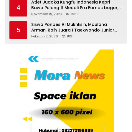
Atlet Judoka Kungfu Indonesia Kepri
4
Bawa Pulang 11 Medali Pra Fornas bogor, 3
Emas dan 8 Perunggu.
November 19, 2024
1969
Siswa Ponpes Al Mukhlisin, Maulana
5
Arman, Raih Juara I Taekwondo Junior
Putra di Riau National Championship 2026
Februari 2, 2026
1891