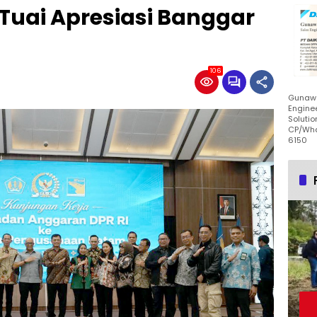
Tuai Apresiasi Banggar
106
Gunawa
Enginee
Solutio
CP/Wha
6150