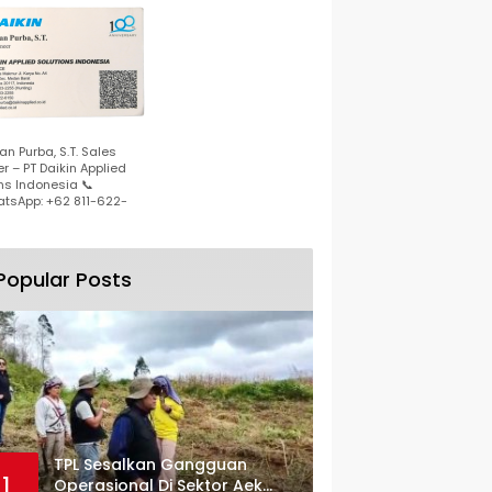
n Purba, S.T. Sales
r – PT Daikin Applied
ns Indonesia 📞
tsApp: +62 811-622-
Popular Posts
TPL Sesalkan Gangguan
1
Operasional Di Sektor Aek