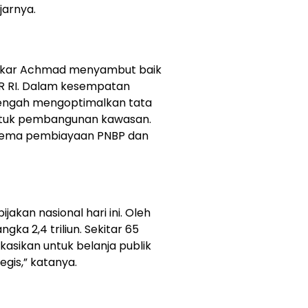
jarnya.
akar Achmad menyambut baik
R RI. Dalam kesempatan
tengah mengoptimalkan tata
 untuk pembangunan kawasan.
 skema pembiayaan PNBP dan
kan nasional hari ini. Oleh
ngka 2,4 triliun. Sekitar 65
kasikan untuk belanja publik
gis,” katanya.