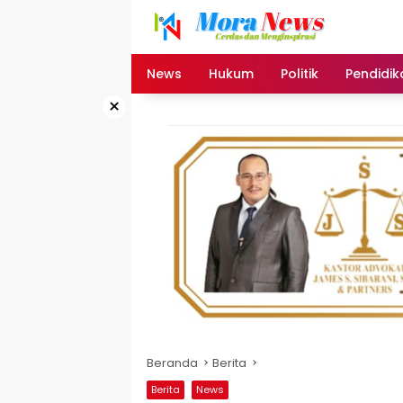
Langsung
ke
konten
News
Hukum
Politik
Pendidik
×
Beranda
Berita
Berita
News