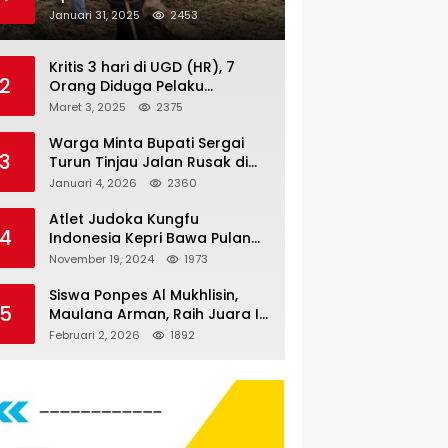
Nauli
Januari 31, 2025
2453
Kritis 3 hari di UGD (HR), 7
2
Orang Diduga Pelaku
Pengeroyokan di Lift KTV
Maret 3, 2025
2375
Majestik Melenggang Bebas,
Kantor Hukum JAP
Warga Minta Bupati Sergai
3
Pertanyakan Kinerja Polresta
Turun Tinjau Jalan Rusak di
Tanjungpinang
Dusun 4 Desa Sei Periuk
Januari 4, 2026
2360
Serdang Bedagai
Atlet Judoka Kungfu
4
Indonesia Kepri Bawa Pulang
11 Medali Pra Fornas bogor, 3
November 19, 2024
1973
Emas dan 8 Perunggu.
Siswa Ponpes Al Mukhlisin,
5
Maulana Arman, Raih Juara I
Taekwondo Junior Putra di
Februari 2, 2026
1892
Riau National Championship
2026