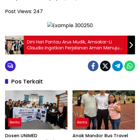
Post Views:
247
Dini Hari Pantau Arus Mudik, Amsakar-Li
Claudia Ingatkan Perjalanan Aman Menuju
Kampung Halaman
Pos Terkait
Berita
Berita
Dosen UNIMED
Anak Mandor Bus Travel