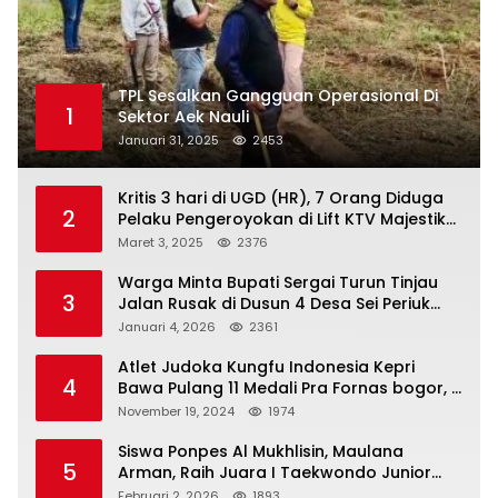
TPL Sesalkan Gangguan Operasional Di
1
Sektor Aek Nauli
Januari 31, 2025
2453
Kritis 3 hari di UGD (HR), 7 Orang Diduga
2
Pelaku Pengeroyokan di Lift KTV Majestik
Melenggang Bebas, Kantor Hukum JAP
Maret 3, 2025
2376
Pertanyakan Kinerja Polresta
Tanjungpinang
Warga Minta Bupati Sergai Turun Tinjau
3
Jalan Rusak di Dusun 4 Desa Sei Periuk
Serdang Bedagai
Januari 4, 2026
2361
Atlet Judoka Kungfu Indonesia Kepri
4
Bawa Pulang 11 Medali Pra Fornas bogor, 3
Emas dan 8 Perunggu.
November 19, 2024
1974
Siswa Ponpes Al Mukhlisin, Maulana
5
Arman, Raih Juara I Taekwondo Junior
Putra di Riau National Championship 2026
Februari 2, 2026
1893