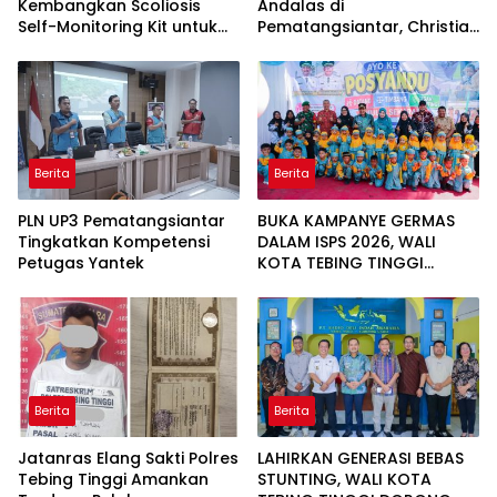
Kembangkan Scoliosis
Andalas di
Self-Monitoring Kit untuk
Pematangsiantar, Christian
Dukung Pemantauan
Antonio Sirait Lulus Akmil
Mandiri Pasien Scoliosis
AD 2026
Berita
Berita
PLN UP3 Pematangsiantar
BUKA KAMPANYE GERMAS
Tingkatkan Kompetensi
DALAM ISPS 2026, WALI
Petugas Yantek
KOTA TEBING TINGGI
APRESIASI PENURUNAN
STUNTING
Berita
Berita
Jatanras Elang Sakti Polres
LAHIRKAN GENERASI BEBAS
Tebing Tinggi Amankan
STUNTING, WALI KOTA