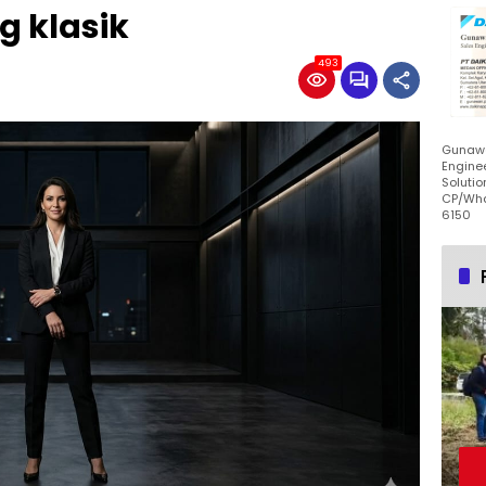
g klasik
493
Gunawa
Enginee
Solutio
CP/Wha
6150