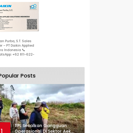
n Purba, S.T. Sales
r – PT Daikin Applied
ns Indonesia 📞
tsApp: +62 811-622-
Popular Posts
TPL Sesalkan Gangguan
1
Operasional Di Sektor Aek