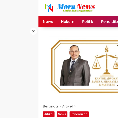
Langsung
ke
konten
News
Hukum
Politik
Pendidik
×
Beranda
Artikel
Artikel
News
Pendidikan