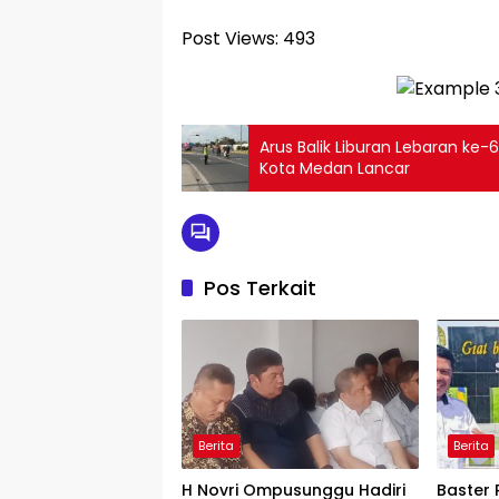
Post Views:
493
Arus Balik Liburan Lebaran ke-6
Kota Medan Lancar
Pos Terkait
Berita
Berita
H Novri Ompusunggu Hadiri
Baster 