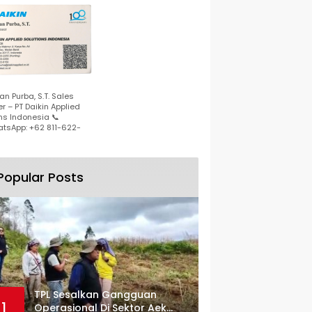
n Purba, S.T. Sales
r – PT Daikin Applied
ns Indonesia 📞
tsApp: +62 811-622-
Popular Posts
TPL Sesalkan Gangguan
1
Operasional Di Sektor Aek