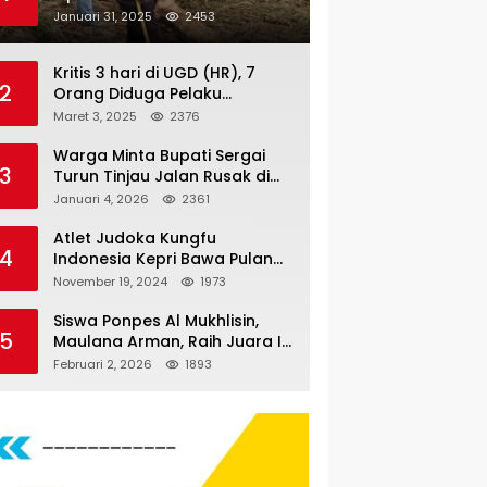
Nauli
Januari 31, 2025
2453
Kritis 3 hari di UGD (HR), 7
2
Orang Diduga Pelaku
Pengeroyokan di Lift KTV
Maret 3, 2025
2376
Majestik Melenggang Bebas,
Kantor Hukum JAP
Warga Minta Bupati Sergai
3
Pertanyakan Kinerja Polresta
Turun Tinjau Jalan Rusak di
Tanjungpinang
Dusun 4 Desa Sei Periuk
Januari 4, 2026
2361
Serdang Bedagai
Atlet Judoka Kungfu
4
Indonesia Kepri Bawa Pulang
11 Medali Pra Fornas bogor, 3
November 19, 2024
1973
Emas dan 8 Perunggu.
Siswa Ponpes Al Mukhlisin,
5
Maulana Arman, Raih Juara I
Taekwondo Junior Putra di
Februari 2, 2026
1893
Riau National Championship
2026