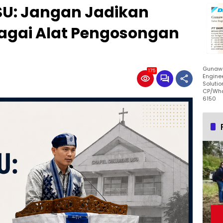
SU: Jangan Jadikan
bagai Alat Pengosongan
Gunawa
175
Enginee
Solutio
CP/Wha
6150