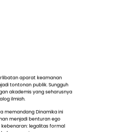
rlibatan aparat keamanan
adi tontonan publik. Sungguh
ungan akademis yang seharusnya
log ilmiah.
ya memandang Dinamika ini
anan menjadi benturan ego
 kebenaran: legalitas formal