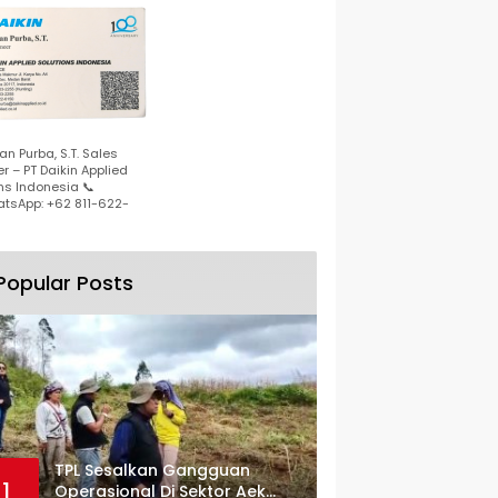
n Purba, S.T. Sales
r – PT Daikin Applied
ns Indonesia 📞
tsApp: +62 811-622-
Popular Posts
TPL Sesalkan Gangguan
1
Operasional Di Sektor Aek