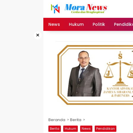
Langsung
ke
konten
News
Hukum
Politik
Pendidik
×
Beranda
Berita
Berita
Hukum
News
Pendidikan