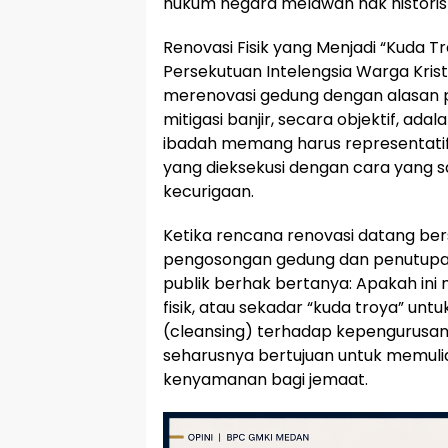
hukum negara melawan hak historis
Renovasi Fisik yang Menjadi “Kuda T
Persekutuan Intelengsia Warga Kris
merenovasi gedung dengan alasan p
mitigasi banjir, secara objektif, adal
ibadah memang harus representatif
yang dieksekusi dengan cara yang s
kecurigaan.
Ketika rencana renovasi datang 
pengosongan gedung dan penutupan 
publik berhak bertanya: Apakah in
fisik, atau sekadar “kuda troya” u
(cleansing) terhadap kepengurusan
seharusnya bertujuan untuk memul
kenyamanan bagi jemaat.