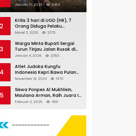
Nauli
Januari 31, 2025
2452
Kritis 3 hari di UGD (HR), 7
2
Orang Diduga Pelaku
Pengeroyokan di Lift KTV
Maret 3, 2025
2375
Majestik Melenggang Bebas,
Kantor Hukum JAP
Warga Minta Bupati Sergai
3
Pertanyakan Kinerja Polresta
Turun Tinjau Jalan Rusak di
Tanjungpinang
Dusun 4 Desa Sei Periuk
Januari 4, 2026
2359
Serdang Bedagai
Atlet Judoka Kungfu
4
Indonesia Kepri Bawa Pulang
11 Medali Pra Fornas bogor, 3
November 19, 2024
1970
Emas dan 8 Perunggu.
Siswa Ponpes Al Mukhlisin,
5
Maulana Arman, Raih Juara I
Taekwondo Junior Putra di
Februari 2, 2026
1891
Riau National Championship
2026