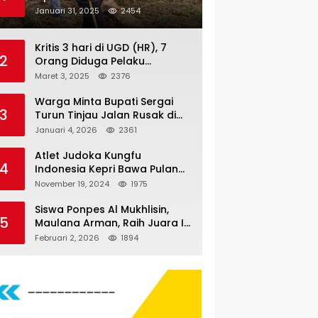
Nauli
Januari 31, 2025
2454
Kritis 3 hari di UGD (HR), 7
2
Orang Diduga Pelaku
Pengeroyokan di Lift KTV
Maret 3, 2025
2376
Majestik Melenggang Bebas,
Kantor Hukum JAP
Warga Minta Bupati Sergai
3
Pertanyakan Kinerja Polresta
Turun Tinjau Jalan Rusak di
Tanjungpinang
Dusun 4 Desa Sei Periuk
Januari 4, 2026
2361
Serdang Bedagai
Atlet Judoka Kungfu
4
Indonesia Kepri Bawa Pulang
11 Medali Pra Fornas bogor, 3
November 19, 2024
1975
Emas dan 8 Perunggu.
Siswa Ponpes Al Mukhlisin,
5
Maulana Arman, Raih Juara I
Taekwondo Junior Putra di
Februari 2, 2026
1894
Riau National Championship
2026