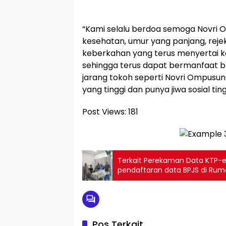
“Kami selalu berdoa semoga Novri 
kesehatan, umur yang panjang, reje
keberkahan yang terus menyertai k
sehingga terus dapat bermanfaat b
jarang tokoh seperti Novri Ompus
yang tinggi dan punya jiwa sosial ting
Post Views:
181
Terkait Perekaman Data KTP-e
pendaftaran data BPJS di Ruma
dan Dukcapil Sumut Respon da
Masyakarat
Pos Terkait