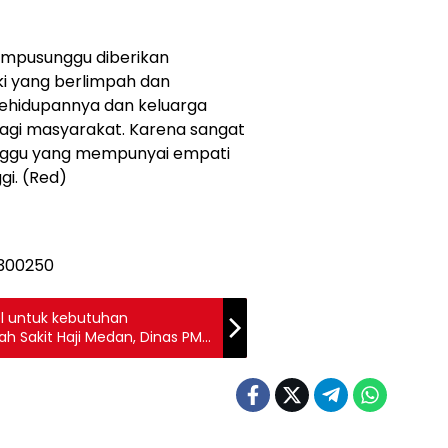
Ompusunggu diberikan
ki yang berlimpah dan
ehidupannya dan keluarga
agi masyarakat. Karena sangat
unggu yang mempunyai empati
gi. (Red)
l untuk kebutuhan
h Sakit Haji Medan, Dinas PMD
n Tindak Lanjuti Laporan