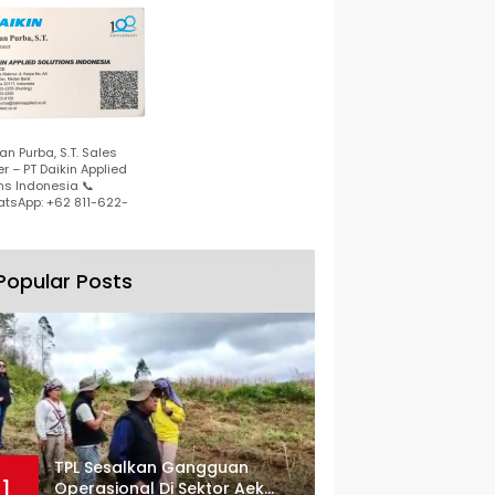
n Purba, S.T. Sales
r – PT Daikin Applied
ns Indonesia 📞
tsApp: +62 811-622-
Popular Posts
TPL Sesalkan Gangguan
1
Operasional Di Sektor Aek