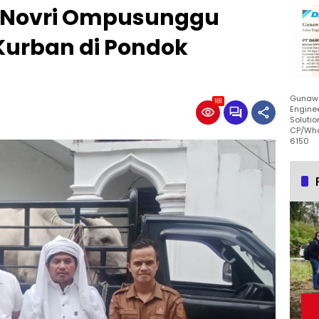
H Novri Ompusunggu
urban di Pondok
Gunawa
181
Enginee
Solutio
CP/Wha
6150