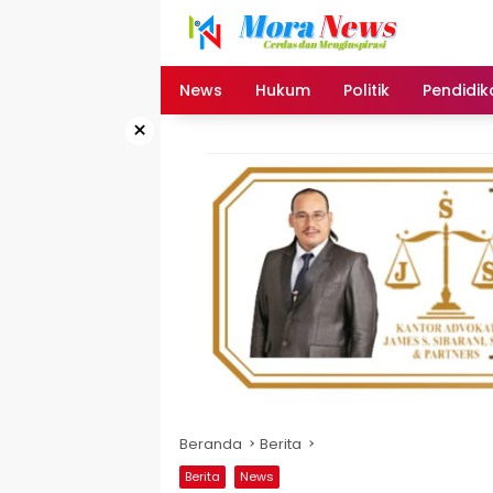
Langsung
ke
konten
News
Hukum
Politik
Pendidik
×
Beranda
Berita
Berita
News