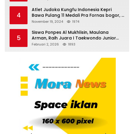
Atlet Judoka Kungfu Indonesia Kepri
4
Bawa Pulang 11 Medali Pra Fornas bogor, 3
Emas dan 8 Perunggu.
November 19, 2024
1974
Siswa Ponpes Al Mukhlisin, Maulana
5
Arman, Raih Juara I Taekwondo Junior
Putra di Riau National Championship 2026
Februari 2, 2026
1893