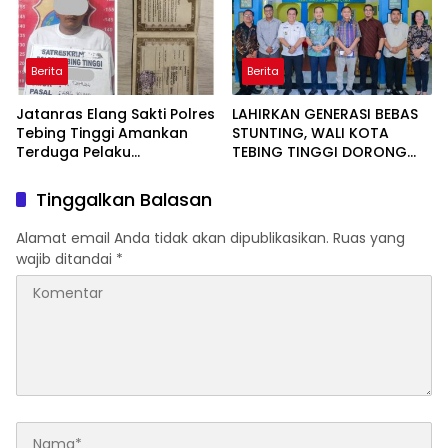
Berita
Berita
Jatanras Elang Sakti Polres
LAHIRKAN GENERASI BEBAS
Tebing Tinggi Amankan
STUNTING, WALI KOTA
Terduga Pelaku
TEBING TINGGI DORONG
Penggelapan Sepeda
OPTIMALISASI SP3 CATIN
Motor
Tinggalkan Balasan
Alamat email Anda tidak akan dipublikasikan.
Ruas yang
wajib ditandai
*