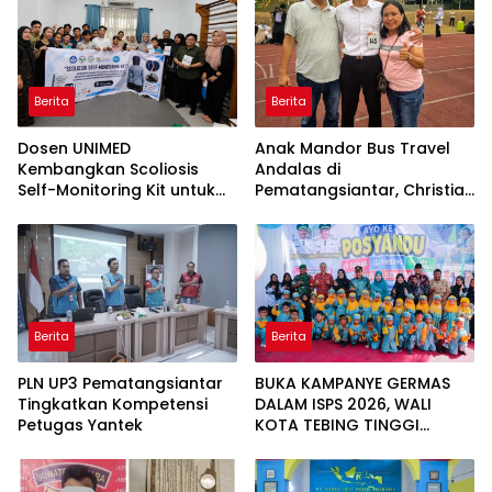
Berita
Berita
Dosen UNIMED
Anak Mandor Bus Travel
Kembangkan Scoliosis
Andalas di
Self-Monitoring Kit untuk
Pematangsiantar, Christian
Dukung Pemantauan
Antonio Sirait Lulus Akmil
Mandiri Pasien Scoliosis
AD 2026
Berita
Berita
PLN UP3 Pematangsiantar
BUKA KAMPANYE GERMAS
Tingkatkan Kompetensi
DALAM ISPS 2026, WALI
Petugas Yantek
KOTA TEBING TINGGI
APRESIASI PENURUNAN
STUNTING