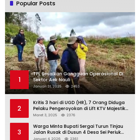
Popular Posts
TPL Sesalkan Gangguan Operasional Di
1
Sektor Aek Nauli
Januari 31, 2025
2453
Kritis 3 hari di UGD (HR), 7 Orang Diduga
2
Pelaku Pengeroyokan di Lift KTV Majestik
Melenggang Bebas, Kantor Hukum JAP
Maret 3, 2025
2376
Pertanyakan Kinerja Polresta
Tanjungpinang
Warga Minta Bupati Sergai Turun Tinjau
3
Jalan Rusak di Dusun 4 Desa Sei Periuk
Serdang Bedagai
Januari 4, 2026
2361