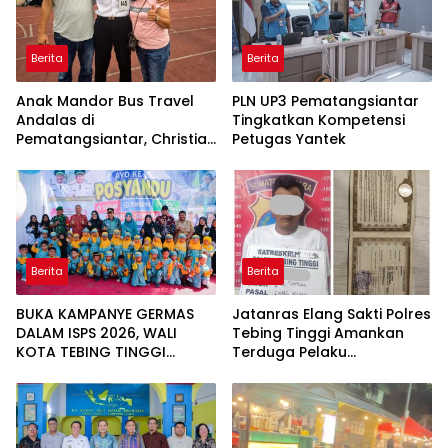
Berita
Berita
Anak Mandor Bus Travel
PLN UP3 Pematangsiantar
Andalas di
Tingkatkan Kompetensi
Pematangsiantar, Christian
Petugas Yantek
Antonio Sirait Lulus Akmil
AD 2026
Berita
Berita
BUKA KAMPANYE GERMAS
Jatanras Elang Sakti Polres
DALAM ISPS 2026, WALI
Tebing Tinggi Amankan
KOTA TEBING TINGGI
Terduga Pelaku
APRESIASI PENURUNAN
Penggelapan Sepeda
STUNTING
Motor