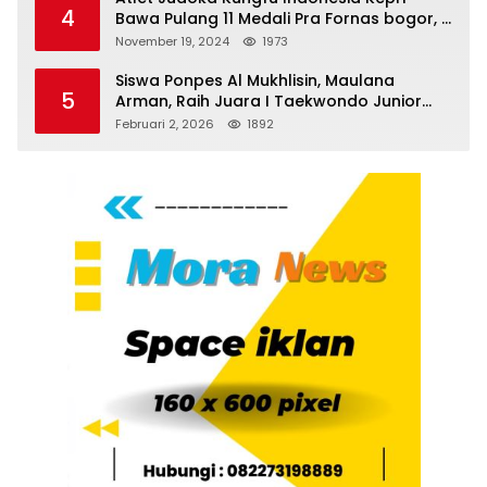
4
Bawa Pulang 11 Medali Pra Fornas bogor, 3
Emas dan 8 Perunggu.
November 19, 2024
1973
Siswa Ponpes Al Mukhlisin, Maulana
5
Arman, Raih Juara I Taekwondo Junior
Putra di Riau National Championship 2026
Februari 2, 2026
1892