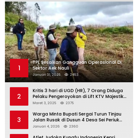
TPL Sesalkan Gangguan Operasional Di
1
Sektor Aek Nauli
Januari 31, 2025
2453
Kritis 3 hari di UGD (HR), 7 Orang Diduga
2
Pelaku Pengeroyokan di Lift KTV Majestik
Melenggang Bebas, Kantor Hukum JAP
Maret 3, 2025
2375
Pertanyakan Kinerja Polresta
Tanjungpinang
Warga Minta Bupati Sergai Turun Tinjau
3
Jalan Rusak di Dusun 4 Desa Sei Periuk
Serdang Bedagai
Januari 4, 2026
2360
Atlet Judoka Kungfu Indonesia Kepri