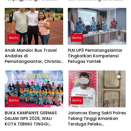
Daya Saing UMKM melalui
Dukung Pemantauan
Pemanfaatan Teknologi AI
Mandiri Pasien Scoliosis
Berita
Berita
Anak Mandor Bus Travel
PLN UP3 Pematangsiantar
Andalas di
Tingkatkan Kompetensi
Pematangsiantar, Christian
Petugas Yantek
Antonio Sirait Lulus Akmil
AD 2026
Berita
Berita
BUKA KAMPANYE GERMAS
Jatanras Elang Sakti Polres
DALAM ISPS 2026, WALI
Tebing Tinggi Amankan
KOTA TEBING TINGGI
Terduga Pelaku
APRESIASI PENURUNAN
Penggelapan Sepeda