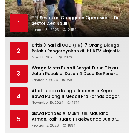
TPL Sesalkan Gangguan Operasional Di
1
Sektor Aek Nauli
Januari 31, 2025
2454
Kritis 3 hari di UGD (HR), 7 Orang Diduga
2
Pelaku Pengeroyokan di Lift KTV Majestik
Melenggang Bebas, Kantor Hukum JAP
Maret 3, 2025
2376
Pertanyakan Kinerja Polresta
Tanjungpinang
Warga Minta Bupati Sergai Turun Tinjau
3
Jalan Rusak di Dusun 4 Desa Sei Periuk
Serdang Bedagai
Januari 4, 2026
2361
Atlet Judoka Kungfu Indonesia Kepri
4
Bawa Pulang 11 Medali Pra Fornas bogor, 3
Emas dan 8 Perunggu.
November 19, 2024
1974
Siswa Ponpes Al Mukhlisin, Maulana
5
Arman, Raih Juara I Taekwondo Junior
Putra di Riau National Championship 2026
Februari 2, 2026
1894