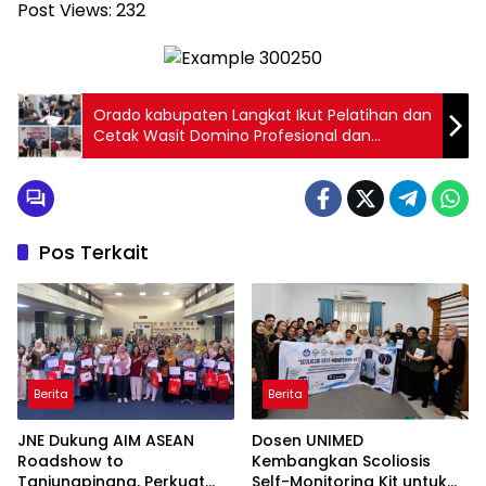
Post Views:
232
Orado kabupaten Langkat Ikut Pelatihan dan
Cetak Wasit Domino Profesional dan
Berlisensi
Pos Terkait
Berita
Berita
JNE Dukung AIM ASEAN
Dosen UNIMED
Roadshow to
Kembangkan Scoliosis
Tanjungpinang, Perkuat
Self-Monitoring Kit untuk