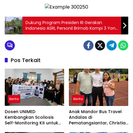
Dukung Program Presiden RI Gerakan
Indonesia ASRI, Personil Brimob Kompi 3 Yon
B Bersihkan Kawasan Aliran Sungai di
Seputaran Sei Raja Tanjung Balai
Pos Terkait
Berita
Berita
Dosen UNIMED
Anak Mandor Bus Travel
Kembangkan Scoliosis
Andalas di
Self-Monitoring Kit untuk
Pematangsiantar, Christian
Dukung Pemantauan
Antonio Sirait Lulus Akmil