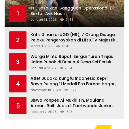
TPL Sesalkan Gangguan Operasional Di
1
Sektor Aek Nauli
Januari 31, 2025
2453
Kritis 3 hari di UGD (HR), 7 Orang Diduga
2
Pelaku Pengeroyokan di Lift KTV Majestik
Melenggang Bebas, Kantor Hukum JAP
Maret 3, 2025
2376
Pertanyakan Kinerja Polresta
Tanjungpinang
Warga Minta Bupati Sergai Turun Tinjau
3
Jalan Rusak di Dusun 4 Desa Sei Periuk
Serdang Bedagai
Januari 4, 2026
2361
Atlet Judoka Kungfu Indonesia Kepri
4
Bawa Pulang 11 Medali Pra Fornas bogor, 3
Emas dan 8 Perunggu.
November 19, 2024
1974
Siswa Ponpes Al Mukhlisin, Maulana
5
Arman, Raih Juara I Taekwondo Junior
Putra di Riau National Championship 2026
Februari 2, 2026
1893