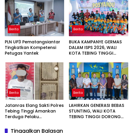
Mandiri Pasien Scoliosis
AD 2026
Berita
Berita
PLN UP3 Pematangsiantar
BUKA KAMPANYE GERMAS
Tingkatkan Kompetensi
DALAM ISPS 2026, WALI
Petugas Yantek
KOTA TEBING TINGGI
APRESIASI PENURUNAN
STUNTING
Berita
Berita
Jatanras Elang Sakti Polres
LAHIRKAN GENERASI BEBAS
Tebing Tinggi Amankan
STUNTING, WALI KOTA
Terduga Pelaku
TEBING TINGGI DORONG
Penggelapan Sepeda
OPTIMALISASI SP3 CATIN
Motor
Tinggalkan Balasan