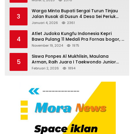
Maret 3, 2025
2376
Pertanyakan Kinerja Polresta
Tanjungpinang
Warga Minta Bupati Sergai Turun Tinjau
3
Jalan Rusak di Dusun 4 Desa Sei Periuk
Serdang Bedagai
Januari 4, 2026
2361
Atlet Judoka Kungfu Indonesia Kepri
4
Bawa Pulang 11 Medali Pra Fornas bogor, 3
Emas dan 8 Perunggu.
November 19, 2024
1975
Siswa Ponpes Al Mukhlisin, Maulana
5
Arman, Raih Juara I Taekwondo Junior
Putra di Riau National Championship 2026
Februari 2, 2026
1894