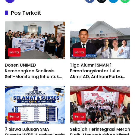
Pos Terkait
Berita
Berita
Dosen UNIMED
Tiga Alumni SMAN 1
Kembangkan Scoliosis
Pematangsiantar Lulus
Self-Monitoring Kit untuk
Akmil AD, Anthoni Purba
Dukung Pemantauan
Ucapkan Selamat
Mandiri Pasien Scoliosis
Berita
Berita
7 Siswa Lulusan SMA
Sekolah Terintegrasi Merah