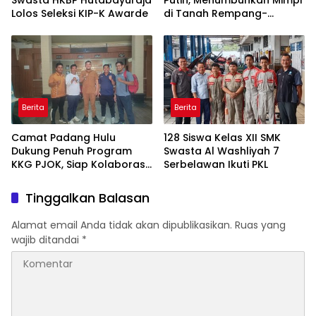
Swasta HKBP Hutabayuraja
Putih, Menumbuhkan Mimpi
Lolos Seleksi KIP-K Awarde
di Tanah Rempang-
Galang
Berita
Berita
Camat Padang Hulu
128 Siswa Kelas XII SMK
Dukung Penuh Program
Swasta Al Washliyah 7
KKG PJOK, Siap Kolaborasi
Serbelawan Ikuti PKL
Wujudkan Generasi Sehat
dan Berprestasi
Tinggalkan Balasan
Alamat email Anda tidak akan dipublikasikan.
Ruas yang
wajib ditandai
*