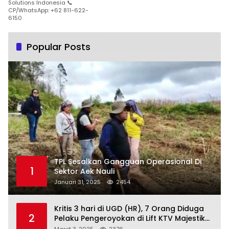
Solutions Indonesia 📞
CP/WhatsApp: +62 811-622-
6150
Popular Posts
TPL Sesalkan Gangguan Operasional Di
1
Sektor Aek Nauli
Januari 31, 2025
2454
Kritis 3 hari di UGD (HR), 7 Orang Diduga
2
Pelaku Pengeroyokan di Lift KTV Majestik
Melenggang Bebas, Kantor Hukum JAP