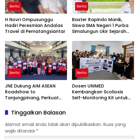
Berita
Berita
H Novri Ompusunggu
Baster Rapindo Manik,
Hadiri Peresmian Andalas
Siswa SMA Negeri 1 Purba
Travel di Pematangsiantar
Simalungun Ukir Sejarah
Lolos OSN Tingkat Nasional
Berita
Berita
JNE Dukung AIM ASEAN
Dosen UNIMED
Roadshow to
Kembangkan Scoliosis
Tanjungpinang, Perkuat
Self-Monitoring Kit untuk
Daya Saing UMKM melalui
Dukung Pemantauan
Pemanfaatan Teknologi AI
Mandiri Pasien Scoliosis
Tinggalkan Balasan
Alamat email Anda tidak akan dipublikasikan.
Ruas yang
wajib ditandai
*