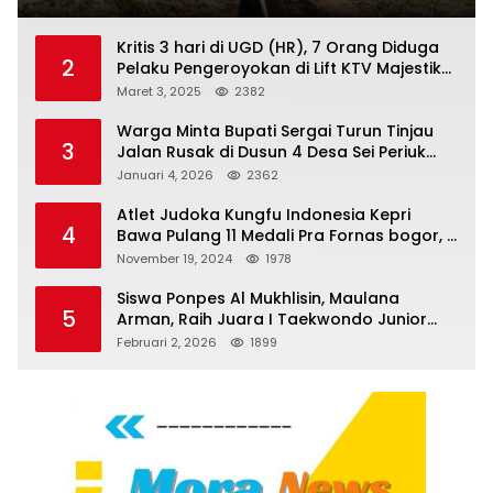
Kritis 3 hari di UGD (HR), 7 Orang Diduga
2
Pelaku Pengeroyokan di Lift KTV Majestik
Melenggang Bebas, Kantor Hukum JAP
Maret 3, 2025
2382
Pertanyakan Kinerja Polresta
Tanjungpinang
Warga Minta Bupati Sergai Turun Tinjau
3
Jalan Rusak di Dusun 4 Desa Sei Periuk
Serdang Bedagai
Januari 4, 2026
2362
Atlet Judoka Kungfu Indonesia Kepri
4
Bawa Pulang 11 Medali Pra Fornas bogor, 3
Emas dan 8 Perunggu.
November 19, 2024
1978
Siswa Ponpes Al Mukhlisin, Maulana
5
Arman, Raih Juara I Taekwondo Junior
Putra di Riau National Championship 2026
Februari 2, 2026
1899