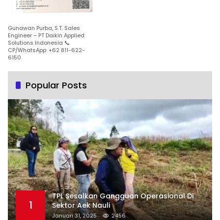
Gunawan Purba, S.T. Sales
Engineer – PT Daikin Applied
Solutions Indonesia 📞
CP/WhatsApp: +62 811-622-
6150
Popular Posts
TPL Sesalkan Gangguan Operasional Di
1
Sektor Aek Nauli
Januari 31, 2025
2456