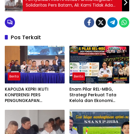
Solidaritas Pers Batam, Ali: Kami Tidak Ada
Niat Menjebak
Pos Terkait
Berita
Berita
KAPOLDA KEPRI IKUTI
Enam Pilar REL-MBG,
KONFERENSI PERS
Strategi Perkuat Tata
PENGUNGKAPAN
Kelola dan Ekonomi
PENYELUNDUPAN 1,3 TON
Kerakyatan dalam
KETAMINE DI PERAIRAN
Program MBG
BATAM