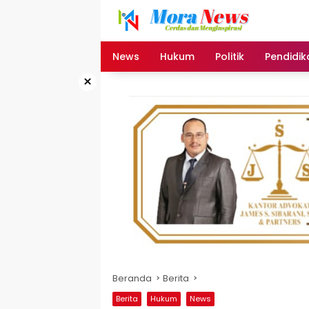
Langsung
ke
konten
News
Hukum
Politik
Pendidik
×
Beranda
Berita
Berita
Hukum
News