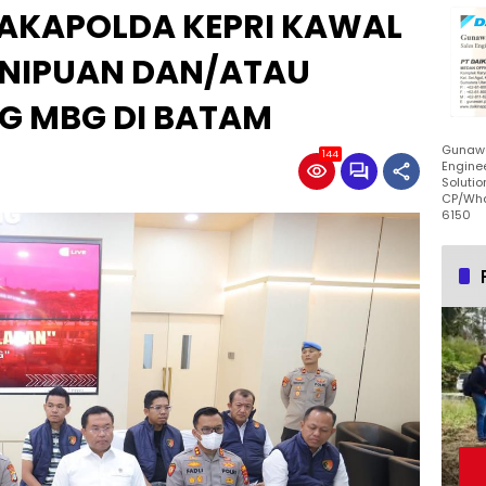
AKAPOLDA KEPRI KAWAL
ENIPUAN DAN/ATAU
G MBG DI BATAM
Gunawa
144
Enginee
Solutio
CP/Wha
6150