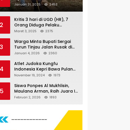
Nauli
Januari 31, 2025
2453
Kritis 3 hari di UGD (HR), 7
2
Orang Diduga Pelaku
Pengeroyokan di Lift KTV
Maret 3, 2025
2375
Majestik Melenggang Bebas,
Kantor Hukum JAP
Warga Minta Bupati Sergai
3
Pertanyakan Kinerja Polresta
Turun Tinjau Jalan Rusak di
Tanjungpinang
Dusun 4 Desa Sei Periuk
Januari 4, 2026
2360
Serdang Bedagai
Atlet Judoka Kungfu
4
Indonesia Kepri Bawa Pulang
11 Medali Pra Fornas bogor, 3
November 19, 2024
1973
Emas dan 8 Perunggu.
Siswa Ponpes Al Mukhlisin,
5
Maulana Arman, Raih Juara I
Taekwondo Junior Putra di
Februari 2, 2026
1893
Riau National Championship
2026