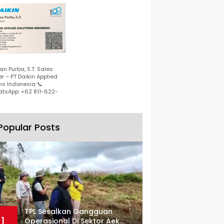
n Purba, S.T. Sales
r – PT Daikin Applied
ns Indonesia 📞
tsApp: +62 811-622-
Popular Posts
TPL Sesalkan Gangguan
1
Operasional Di Sektor Aek