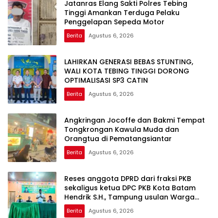
Jatanras Elang Sakti Polres Tebing
Tinggi Amankan Terduga Pelaku
Penggelapan Sepeda Motor
Berita
Agustus 6, 2026
LAHIRKAN GENERASI BEBAS STUNTING,
WALI KOTA TEBING TINGGI DORONG
OPTIMALISASI SP3 CATIN
Berita
Agustus 6, 2026
Angkringan Jocoffe dan Bakmi Tempat
Tongkrongan Kawula Muda dan
Orangtua di Pematangsiantar
Berita
Agustus 6, 2026
Reses anggota DPRD dari fraksi PKB
sekaligus ketua DPC PKB Kota Batam
Hendrik S.H., Tampung usulan Warga
Patam Indah Minta Jalan, Ambulans, dan
Berita
Agustus 6, 2026
Sarana Olahraga