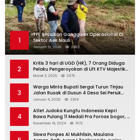
TPL Sesalkan Gangguan Operasional Di
1
Sektor Aek Nauli
Januari 31, 2025
2453
Kritis 3 hari di UGD (HR), 7 Orang Diduga
2
Pelaku Pengeroyokan di Lift KTV Majestik
Melenggang Bebas, Kantor Hukum JAP
Maret 3, 2025
2375
Pertanyakan Kinerja Polresta
Tanjungpinang
Warga Minta Bupati Sergai Turun Tinjau
3
Jalan Rusak di Dusun 4 Desa Sei Periuk
Serdang Bedagai
Januari 4, 2026
2359
Atlet Judoka Kungfu Indonesia Kepri
4
Bawa Pulang 11 Medali Pra Fornas bogor, 3
Emas dan 8 Perunggu.
November 19, 2024
1972
Siswa Ponpes Al Mukhlisin, Maulana