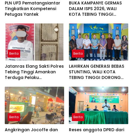
PLN UP3 Pematangsiantar
BUKA KAMPANYE GERMAS
Tingkatkan Kompetensi
DALAM ISPS 2026, WALI
Petugas Yantek
KOTA TEBING TINGGI
APRESIASI PENURUNAN
STUNTING
Berita
Berita
Jatanras Elang Sakti Polres
LAHIRKAN GENERASI BEBAS
Tebing Tinggi Amankan
STUNTING, WALI KOTA
Terduga Pelaku
TEBING TINGGI DORONG
Penggelapan Sepeda
OPTIMALISASI SP3 CATIN
Motor
Berita
Berita
Angkringan Jocoffe dan
Reses anggota DPRD dari