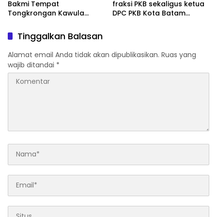
Bakmi Tempat
fraksi PKB sekaligus ketua
Tongkrongan Kawula
DPC PKB Kota Batam
Muda dan Orangtua di
Hendrik S.H., Tampung
Pematangsiantar
usulan Warga Patam
Tinggalkan Balasan
Indah Minta Jalan,
Ambulans, dan Sarana
Alamat email Anda tidak akan dipublikasikan.
Ruas yang
Olahraga
wajib ditandai
*