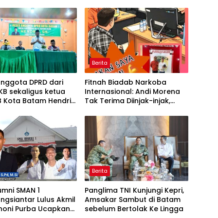
Berita
anggota DPRD dari
Fitnah Biadab Narkoba
PKB sekaligus ketua
Internasional: Andi Morena
B Kota Batam Hendrik
Tak Terima Diinjak-injak,
Tampung usulan Warga
Langsung Seret Akun-Akun
ndah Minta Jalan,
Penyebar Hoaks ke Polda
ns, dan Sarana
Kepri!
ga
Berita
umni SMAN 1
Panglima TNI Kunjungi Kepri,
gsiantar Lulus Akmil
Amsakar Sambut di Batam
thoni Purba Ucapkan
sebelum Bertolak Ke Lingga