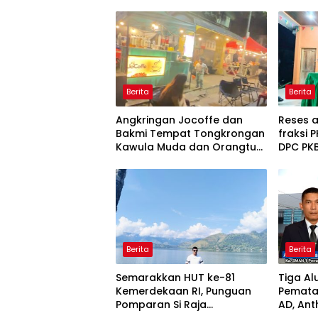
Berita
Berita
Angkringan Jocoffe dan
Reses 
Bakmi Tempat Tongkrongan
fraksi 
Kawula Muda dan Orangtua
DPC PK
di Pematangsiantar
S.H., 
Patam I
Ambula
Olahra
Berita
Berita
Semarakkan HUT ke-81
Tiga Al
Kemerdekaan RI, Punguan
Pematan
Pomparan Si Raja
AD, An