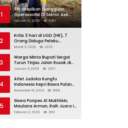
TPL Sesalkan Gangguan
1
Operasional Di Sektor Aek
Nauli
Januari 31, 2025
2451
Kritis 3 hari di UGD (HR), 7
2
Orang Diduga Pelaku
Pengeroyokan di Lift KTV
Maret 3, 2025
2370
Majestik Melenggang Bebas,
Kantor Hukum JAP
Warga Minta Bupati Sergai
3
Pertanyakan Kinerja Polresta
Turun Tinjau Jalan Rusak di
Tanjungpinang
Dusun 4 Desa Sei Periuk
Januari 4, 2026
2357
Serdang Bedagai
Atlet Judoka Kungfu
4
Indonesia Kepri Bawa Pulang
11 Medali Pra Fornas bogor, 3
November 19, 2024
1968
Emas dan 8 Perunggu.
Siswa Ponpes Al Mukhlisin,
5
Maulana Arman, Raih Juara I
Taekwondo Junior Putra di
Februari 2, 2026
1891
Riau National Championship
2026