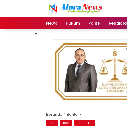
Langsung
ke
konten
News
Hukum
Politik
Pendidik
×
Beranda
Berita
Berita
News
Pendidikan