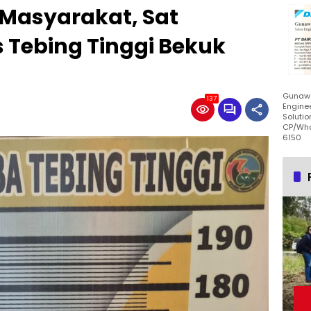
 Masyarakat, Sat
 Tebing Tinggi Bekuk
Gunawa
137
Enginee
Solutio
CP/Wha
6150