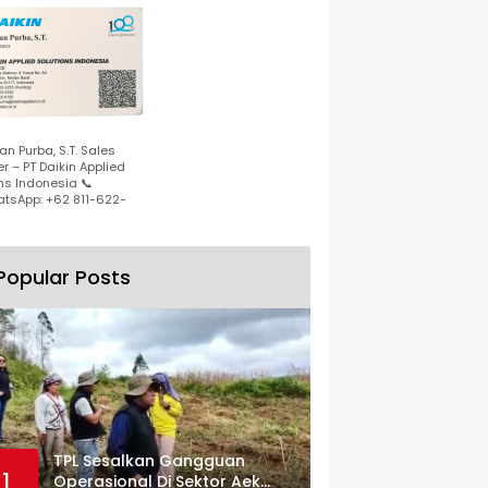
n Purba, S.T. Sales
r – PT Daikin Applied
ns Indonesia 📞
tsApp: +62 811-622-
Popular Posts
TPL Sesalkan Gangguan
1
Operasional Di Sektor Aek