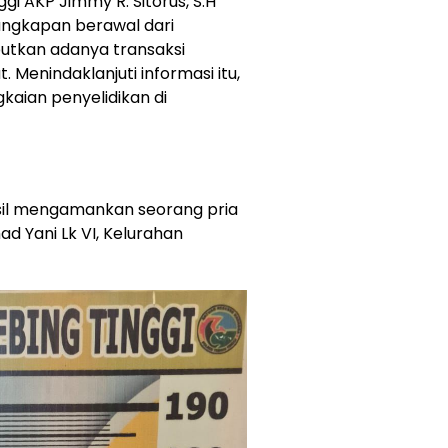
gi AKP Jimmy R. Sitorus, S.H
angkapan berawal dari
utkan adanya transaksi
t. Menindaklanjuti informasi itu,
aian penyelidikan di
asil mengamankan seorang pria
ad Yani Lk VI, Kelurahan