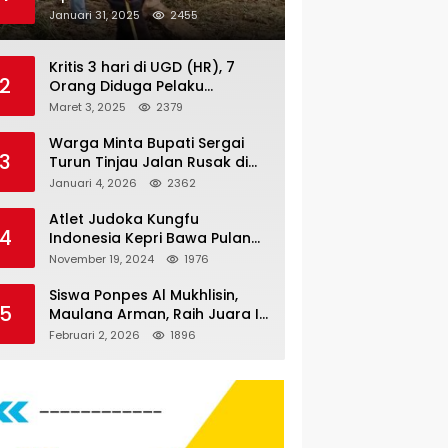
Nauli
Januari 31, 2025
2455
Kritis 3 hari di UGD (HR), 7
2
Orang Diduga Pelaku
Pengeroyokan di Lift KTV
Maret 3, 2025
2379
Majestik Melenggang Bebas,
Kantor Hukum JAP
Warga Minta Bupati Sergai
3
Pertanyakan Kinerja Polresta
Turun Tinjau Jalan Rusak di
Tanjungpinang
Dusun 4 Desa Sei Periuk
Januari 4, 2026
2362
Serdang Bedagai
Atlet Judoka Kungfu
4
Indonesia Kepri Bawa Pulang
11 Medali Pra Fornas bogor, 3
November 19, 2024
1976
Emas dan 8 Perunggu.
Siswa Ponpes Al Mukhlisin,
5
Maulana Arman, Raih Juara I
Taekwondo Junior Putra di
Februari 2, 2026
1896
Riau National Championship
2026