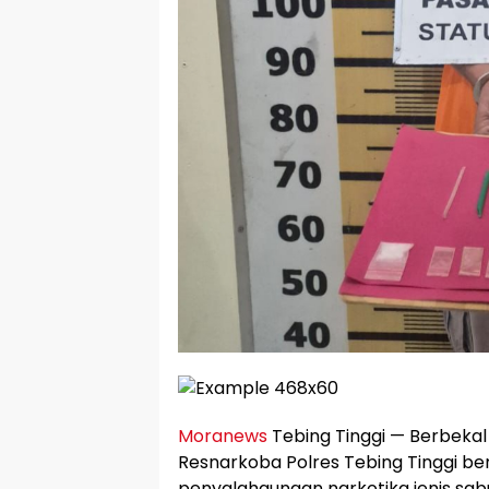
Moranews
Tebing Tinggi — Berbekal 
Resnarkoba Polres Tebing Tinggi b
penyalahgunaan narkotika jenis s