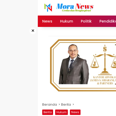
Langsung
ke
konten
News
Hukum
Politik
Pendidik
×
Beranda
Berita
Berita
Hukum
News