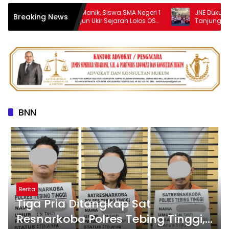
Baster Rapindo Manik, Siswa SMA Negeri 1
JNE Dukung AIM AS
Breaking News
Purba Simalungun Ukir Sejarah Lolos OSN
Tanjungpinang, Per
Tingkat Nasional
UMKM melalui Peman
BNN
Berita
Tiga Pria Ditangkap Sat
Resnarkoba Polres Tebing Tinggi,