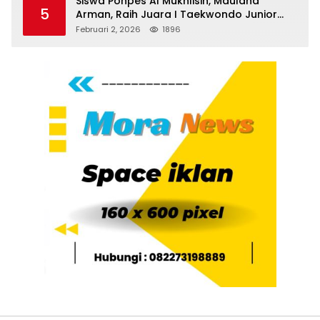
Siswa Ponpes Al Mukhlisin, Maulana
5
Arman, Raih Juara I Taekwondo Junior
Putra di Riau National Championship 2026
Februari 2, 2026
1896