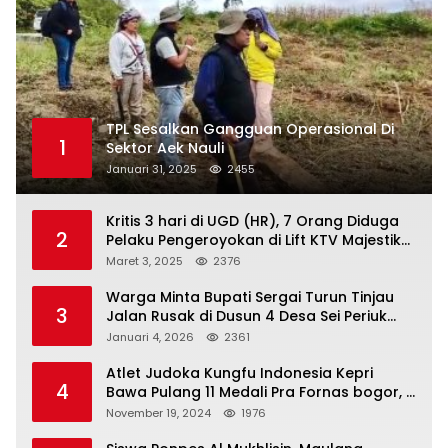
TPL Sesalkan Gangguan Operasional Di
1
Sektor Aek Nauli
Januari 31, 2025
2455
Kritis 3 hari di UGD (HR), 7 Orang Diduga
2
Pelaku Pengeroyokan di Lift KTV Majestik
Melenggang Bebas, Kantor Hukum JAP
Maret 3, 2025
2376
Pertanyakan Kinerja Polresta
Tanjungpinang
Warga Minta Bupati Sergai Turun Tinjau
3
Jalan Rusak di Dusun 4 Desa Sei Periuk
Serdang Bedagai
Januari 4, 2026
2361
Atlet Judoka Kungfu Indonesia Kepri
4
Bawa Pulang 11 Medali Pra Fornas bogor, 3
Emas dan 8 Perunggu.
November 19, 2024
1976